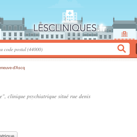
leneuve-d'Ascq
le", clinique psychiatrique situé
rue denis
atrique