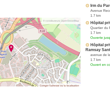
Irm du Par
Avenue Rec
1.7 km
© contributeurs OpenStreetMap
Hôpital pr
Quartier du
1.7 km
Ouverte jus
Hôpital pr
Ramsay San
avenue de l
1.7 km
Ouvert en co
Corriger l’adresse ou la localisation