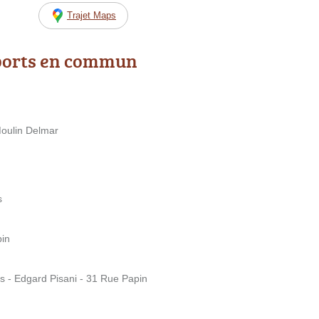
Trajet Maps
ports en commun
Moulin Delmar
s
pin
 - Edgard Pisani - 31 Rue Papin