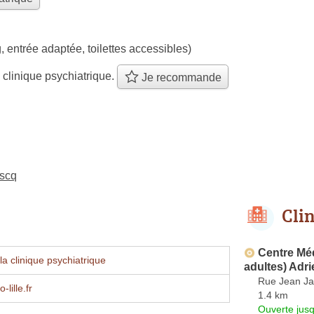
, entrée adaptée, toilettes accessibles)
 clinique psychiatrique.
Je recommande
Ascq
Cli
Centre Mé
a clinique psychiatrique
adultes) Adr
Rue Jean Ja
lille.fr
1.4 km
Ouverte jus