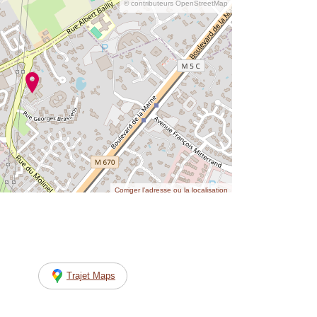
© contributeurs OpenStreetMap
Corriger l’adresse ou la localisation
Trajet Maps