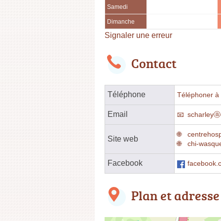
Samedi
Dimanche
Signaler une erreur
Contact
Téléphone
Téléphoner à l
Email
scharleyⓐ
centrehosp
Site web
chi-wasque
Facebook
facebook.
Plan et adresse