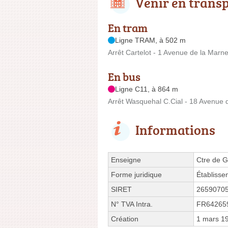
Venir en trans
En tram
Ligne TRAM, à 502 m
Arrêt Cartelot - 1 Avenue de la Marn
En bus
Ligne C11, à 864 m
Arrêt Wasquehal C.Cial - 18 Avenue 
Informations
Enseigne
Ctre de G
Forme juridique
Établisse
SIRET
2659070
N° TVA Intra.
FR64265
Création
1 mars 1