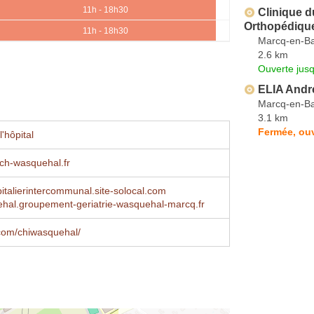
11h - 18h30
Clinique d
Orthopédiqu
11h - 18h30
Marcq-en-B
2.6 km
Ouverte jus
ELIA Andr
Marcq-en-B
3.1 km
Fermée, ou
'hôpital
ch-wasquehal.fr
italierintercommunal.site-solocal.com
hal.groupement-geriatrie-wasquehal-marcq.fr
com/chiwasquehal/