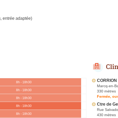
, entrée adaptée)
Cli
CORRION 
8h - 18h30
Marcq-en-B
8h - 18h30
330 mètres
Fermée, ouv
8h - 18h30
Ctre de Ge
8h - 18h30
Rue Salvado
8h - 18h30
430 mètres