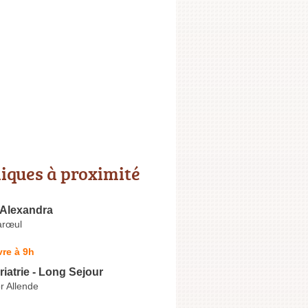
niques à proximité
Alexandra
arœul
re à 9h
riatrie - Long Sejour
r Allende