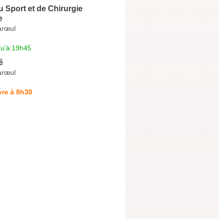
u Sport et de Chirurgie
e
arœul
qu'à 19h45
é
arœul
vre à 8h30