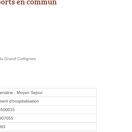
ports en commun
e
du Grand Cottignies
eriatrie - Moyen Sejour
ment d'hospitalisation
5500015
907055
983