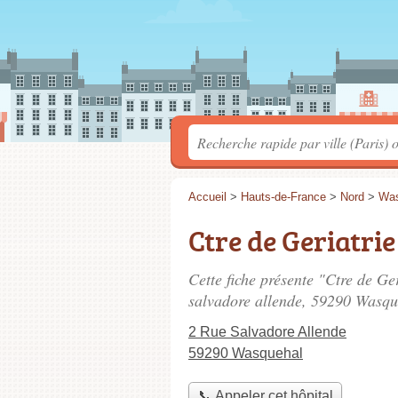
Accueil
>
Hauts-de-France
>
Nord
>
Was
Ctre de Geriatri
Cette fiche présente "Ctre de Ge
salvadore allende
, 59290 Wasqu
2 Rue Salvadore Allende
59290 Wasquehal
📞 Appeler cet hôpital