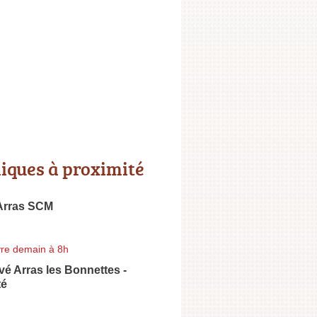
niques à proximité
Arras SCM
re demain à 8h
ivé Arras les Bonnettes -
té