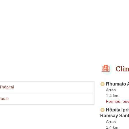
Cli
Rhumato 
'hôpital
Arras
1.4 km
as.fr
Fermée, ouv
Hôpital pr
Ramsay San
Arras
1.4 km