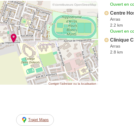
Ouvert en co
© contributeurs OpenStreetMap
Centre Hos
Arras
2.2 km
Ouvert en co
Clinique C
Arras
2.8 km
Corriger l’adresse ou la localisation
Trajet Maps