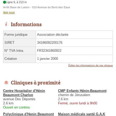
Ligne 9, à 213 m
Arrêt Base de Loisirs - 510 Avenue du Bord des Eaux
Voir tout
Informations
Forme juridique
Association déclarée
SIRET
34186092200176
N° TVA Intra.
FR32341860922
Création
1 janvier 2000
Éditer les informations de ma clinique
Cliniques à proximité
Centre Hospitalier d'Hénin
CMP Enfants Hénin-Beaumont
Beaumont Charlon
chemin de Jérusalem
avenue Des Déportés
2.6 km
2.6 km
Fermé, ouvre lundi à 9h00
Ouvert en continu
Polyclinique d'Henin Beaumont
Maison médicale santé G.A.K