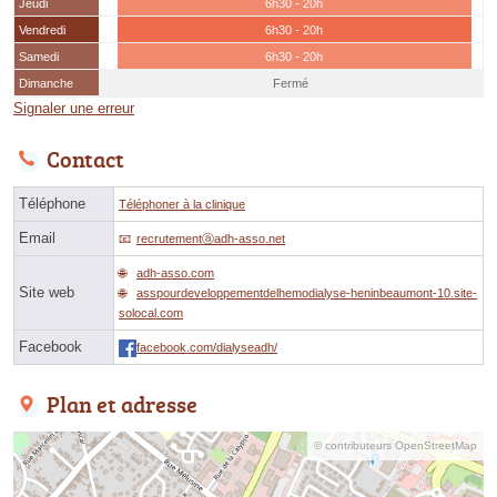
Jeudi
6h30 - 20h
Vendredi
6h30 - 20h
Samedi
6h30 - 20h
Dimanche
Fermé
Signaler une erreur
Contact
Téléphone
Téléphoner à la clinique
Email
recrutementⓐadh-asso.net
adh-asso.com
Site web
asspourdeveloppementdelhemodialyse-heninbeaumont-10.site-
solocal.com
Facebook
facebook.com/dialyseadh/
Plan et adresse
© contributeurs OpenStreetMap