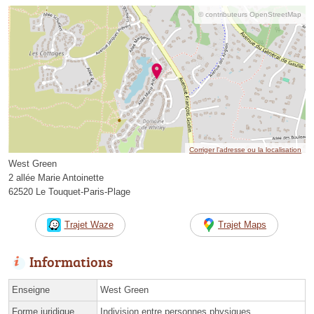
© contributeurs OpenStreetMap
Corriger l’adresse ou la localisation
West Green
2 allée Marie Antoinette
62520 Le Touquet-Paris-Plage
Trajet Waze
Trajet Maps
Informations
Enseigne
West Green
Forme juridique
Indivision entre personnes physiques