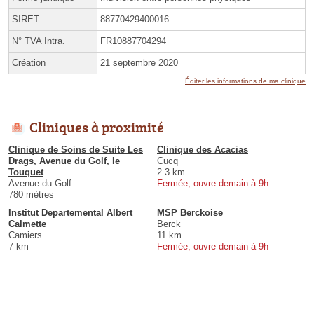
SIRET
88770429400016
N° TVA Intra.
FR10887704294
Création
21 septembre 2020
Éditer les informations de ma clinique
Cliniques à proximité
Clinique de Soins de Suite Les
Clinique des Acacias
Drags, Avenue du Golf, le
Cucq
Touquet
2.3 km
Avenue du Golf
Fermée, ouvre demain à 9h
780 mètres
Institut Departemental Albert
MSP Berckoise
Calmette
Berck
Camiers
11 km
7 km
Fermée, ouvre demain à 9h