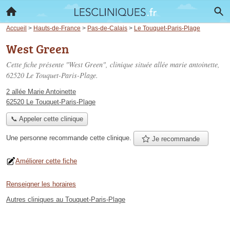
Accueil
>
Hauts-de-France
>
Pas-de-Calais
>
Le Touquet-Paris-Plage
West Green
Cette fiche présente "West Green", clinique située
allée marie antoinette
,
62520 Le Touquet-Paris-Plage.
2 allée Marie Antoinette
62520 Le Touquet-Paris-Plage
📞 Appeler cette clinique
Une personne
recommande
cette clinique.
Je recommande
Améliorer cette fiche
Renseigner les horaires
Autres cliniques au Touquet-Paris-Plage