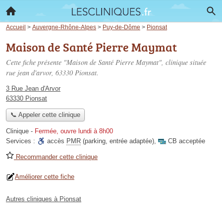
Accueil
>
Auvergne-Rhône-Alpes
>
Puy-de-Dôme
>
Pionsat
Maison de Santé Pierre Maymat
Cette fiche présente "Maison de Santé Pierre Maymat", clinique située
rue jean d'arvor
, 63330 Pionsat.
3 Rue Jean d'Arvor
63330 Pionsat
📞 Appeler cette clinique
Clinique
-
Fermée, ouvre lundi à 8h00
Services :
accès
PMR
(parking, entrée adaptée)
,
CB acceptée
Recommander cette clinique
Améliorer cette fiche
Autres cliniques à Pionsat