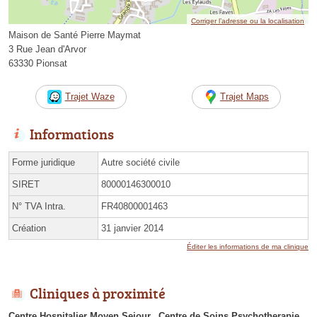
Corriger l’adresse ou la localisation
Maison de Santé Pierre Maymat
3 Rue Jean d'Arvor
63330 Pionsat
Trajet Waze
Trajet Maps
Informations
Forme juridique
Autre société civile
SIRET
80000146300010
N° TVA Intra.
FR40800001463
Création
31 janvier 2014
Éditer les informations de ma clinique
Cliniques à proximité
Centre Hospitalier Moyen Sejour
Centre de Soins Psychotherapie