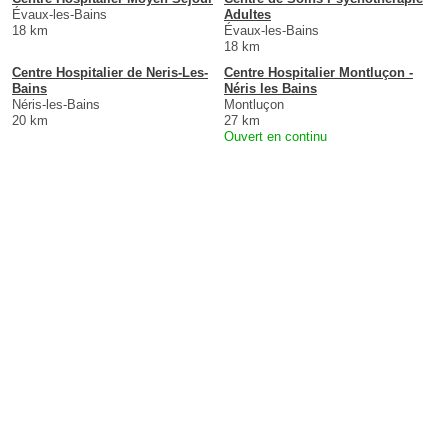
Évaux-les-Bains
Adultes
18 km
Évaux-les-Bains
18 km
Centre Hospitalier de Neris-Les-
Centre Hospitalier Montluçon -
Bains
Néris les Bains
Néris-les-Bains
Montluçon
20 km
27 km
Ouvert en continu