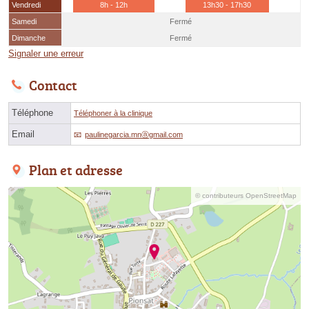
Vendredi
8h - 12h
13h30 - 17h30
Samedi
Fermé
Dimanche
Fermé
Signaler une erreur
Contact
Téléphone
Téléphoner à la clinique
Email
paulinegarcia.mnⓐgmail.com
Plan et adresse
© contributeurs OpenStreetMap