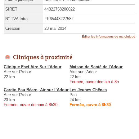
SIRET
44322758200022
N° TVA Intra.
FR65443227582
Création
23 mai 2014
Éditer les informations de ma clinique
Cliniques à proximité
Clinique Fsef Aire Sur l'Adour
Maison de Santé de l'Adour
Aire-sur-l'Adour
Aire-sur-l'Adour
22 km
22 km
Fermée, ouvre demain à 8h
Cardio Pau Béarn, Air sur l’Adour
Les Jeunes Chênes
Aire-sur-l'Adour
Pau
23 km
24 km
Fermée, ouvre demain à 8h30
Fermée, ouvre à 8h30