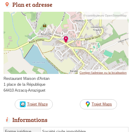
Plan et adresse
© contributeurs OpenStreetMap
Corriger l’adresse ou la localisation
Restaurant Maison d'Antan
1 place de la République
64410 Arzacq-Arraziguet
Trajet Waze
Trajet Maps
Informations
Forme juridique
Société civile immobilière