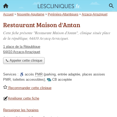
Accueil
>
Nouvelle-Aquitaine
>
Pyrénées-Atlantiques
>
Arzacq-Arraziguet
Restaurant Maison d'Antan
Cette fiche présente "Restaurant Maison d'Antan", clinique située
place
de la république
, 64410 Arzacq-Arraziguet.
1 place de la République
64410 Arzacq-Arraziguet
📞 Appeler cette clinique
Services :
accès
PMR
(parking, entrée adaptée, places assises
PMR, toilettes accessibles)
,
CB acceptée
Recommander cette clinique
Améliorer cette fiche
Renseigner les horaires