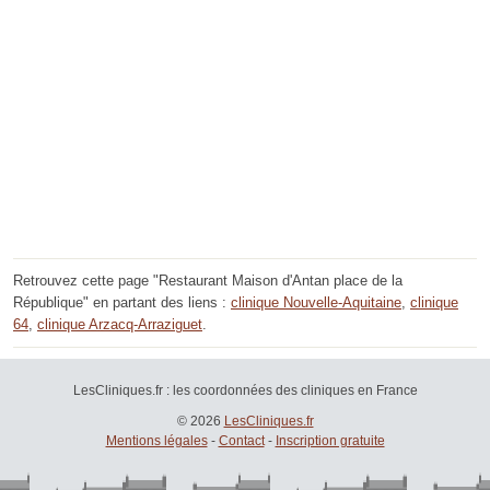
Retrouvez cette page "Restaurant Maison d'Antan place de la
République" en partant des liens :
clinique Nouvelle-Aquitaine
,
clinique
64
,
clinique Arzacq-Arraziguet
.
LesCliniques.fr : les coordonnées des cliniques en France
© 2026
LesCliniques.fr
Mentions légales
-
Contact
-
Inscription gratuite