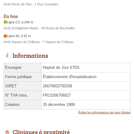
Arrêt Rives de l'Aar - 1 Rue Contades
En bus
Ligne C3, à 249 m
Arrêt Schiltigheim Mairie - 49 Route de Bischwiller
Ligne 60, à 91 m
Arrêt Square du Château - 7 Square du Château
Informations
Enseigne
Hopital de Jour 67I01
Forme juridique
Établissement d'hospitalisation
SIRET
26670602700338
N° TVA Intra.
FR13266706027
Création
25 décembre 1999
Éditer les informations de mon hôpital
Cliniques à proximité