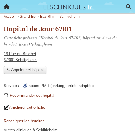
Accueil
>
Grand-Est
>
Bas-Rhin
>
Schiltigheim
Hopital de Jour 67I01
Cette fiche présente "Hopital de Jour 67I01", hôpital situé
rue du
brochet
, 67300 Schiltigheim.
16 Rue du Brochet
67300 Schiltigheim
📞 Appeler cet hôpital
Services :
accès
PMR
(parking, entrée adaptée)
Recommander cet hôpital
Améliorer cette fiche
Renseigner les horaires
Autres cliniques à Schiltigheim