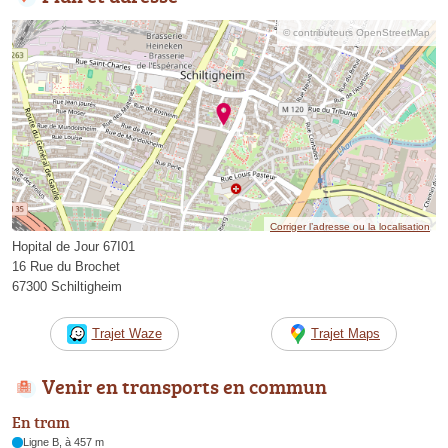
© contributeurs OpenStreetMap
Corriger l’adresse ou la localisation
Hopital de Jour 67I01
16 Rue du Brochet
67300 Schiltigheim
Trajet Waze
Trajet Maps
Venir en transports en commun
En tram
Ligne B, à 457 m