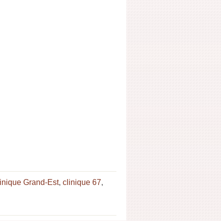
linique Grand-Est
,
clinique 67
,