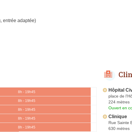
, entrée adaptée)
Cli
Hôpital Civ
8h - 19h45
place de l'Hô
8h - 19h45
224 mètres
Ouvert en co
8h - 19h45
Clinique
8h - 19h45
Rue Sainte E
8h - 19h45
630 mètres