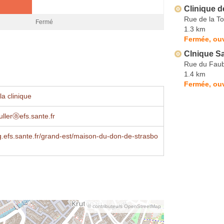
Clinique d
Rue de la To
Fermé
1.3 km
Fermée, ouv
Clnique S
Rue du Faub
1.4 km
Fermée, ouv
a clinique
llerⓐefs.sante.fr
efs.sante.fr/grand-est/maison-du-don-de-strasbo
© contributeurs OpenStreetMap