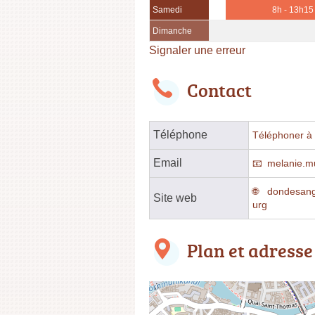
Samedi
8h - 13h15
Dimanche
Signaler une erreur
Contact
Téléphone
Téléphoner à l
Email
melanie.mu
dondesang.
Site web
urg
Plan et adresse