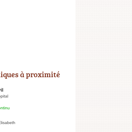
niques à proximité
il
pital
ntinu
lisabeth