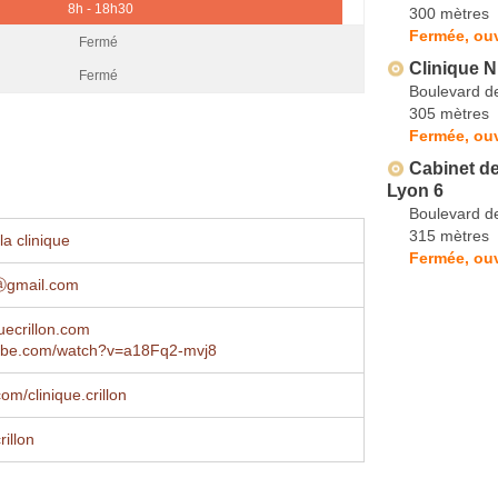
8h - 18h30
300 mètres
Fermée, ou
Fermé
Clinique N
Fermé
Boulevard d
305 mètres
Fermée, ouv
Cabinet de
Lyon 6
Boulevard de
315 mètres
a clinique
Fermée, ouv
ⓐgmail.com
uecrillon.com
be.com/watch?v=a18Fq2-mvj8
om/clinique.crillon
rillon