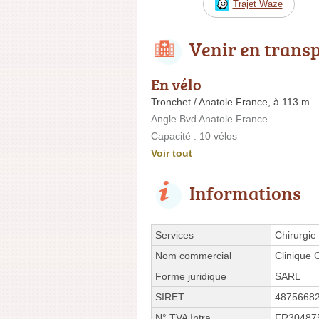
Trajet Waze
Venir en trans
En vélo
Tronchet / Anatole France, à 113 m
Angle Bvd Anatole France
Capacité : 10 vélos
Voir tout
Informations
Services
Chirurgie
Nom commercial
Clinique C
Forme juridique
SARL
SIRET
4875668
N° TVA Intra.
FR30487