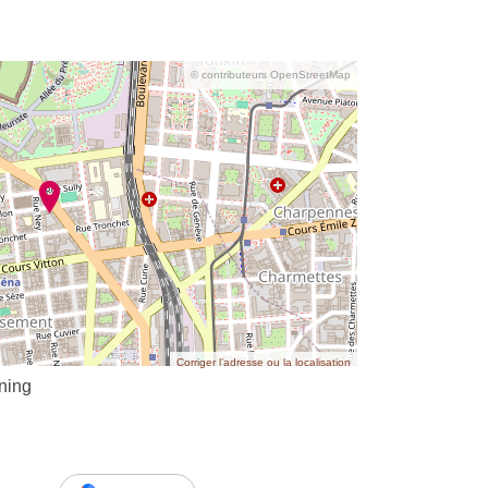
© contributeurs OpenStreetMap
Corriger l’adresse ou la localisation
ining