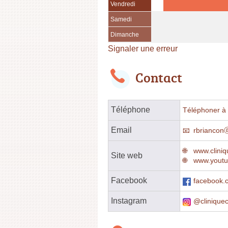
Vendredi
Samedi
Dimanche
Signaler une erreur
Contact
Téléphone
Téléphoner à l
Email
rbriancon
www.cliniq
Site web
www.youtu
Facebook
facebook.c
Instagram
@cliniquec