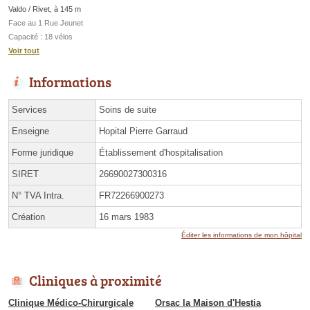
Valdo / Rivet, à 145 m
Face au 1 Rue Jeunet
Capacité : 18 vélos
Voir tout
Informations
Services
Soins de suite
Enseigne
Hopital Pierre Garraud
Forme juridique
Établissement d'hospitalisation
SIRET
26690027300316
N° TVA Intra.
FR72266900273
Création
16 mars 1983
Éditer les informations de mon hôpital
Cliniques à proximité
Clinique Médico-Chirurgicale
Orsac la Maison d'Hestia