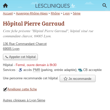
Accueil
>
Auvergne-Rhône-Alpes
>
Rhône
>
Lyon
>
5ème
Hôpital Pierre Garraud
Cette fiche présente "Hôpital Pierre Garraud", hôpital situé
rue
commandant charcot
, 69005 Lyon.
136 Rue Commandant Charcot
69005 Lyon
📞 Appeler cet hôpital
Hôpital
-
Fermé, ouvre demain à 8h30
Services :
accès
PMR
(parking, entrée adaptée)
,
CB acceptée
Une personne
recommande
cet hôpital.
Je recommande
Améliorer cette fiche
Autres cliniques à Lyon 5ème