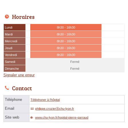
Horaires
Lundi
8h30 - 16h30
Mardi
8h30 - 16h30
Mercredi
8h30 - 16h30
Jeudi
8h30 - 16h30
Vendredi
8h30 - 16h30
Samedi
Fermé
Dimanche
Fermé
Signaler une erreur
Contact
Téléphone
Téléphoner à l'hôpital
Email
philippe.crozierⓐchu-lyon.fr
Site web
www.chu-lyon.fr/hopital-pierre-garraud