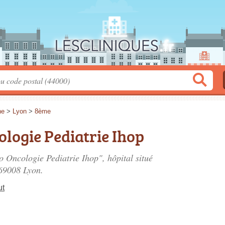
ne
>
Lyon
>
8ème
logie Pediatrie Ihop
o Oncologie Pediatrie Ihop", hôpital situé
 69008 Lyon.
ut