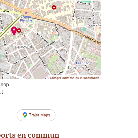
Corriger l’adresse ou la localisation
Ihop
ut
Trajet Maps
ports en commun