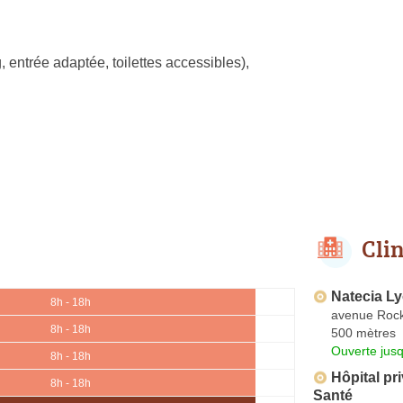
, entrée adaptée, toilettes accessibles)
,
Cli
Natecia L
8h - 18h
avenue Rock
8h - 18h
500 mètres
Ouverte jus
8h - 18h
Hôpital p
8h - 18h
Santé