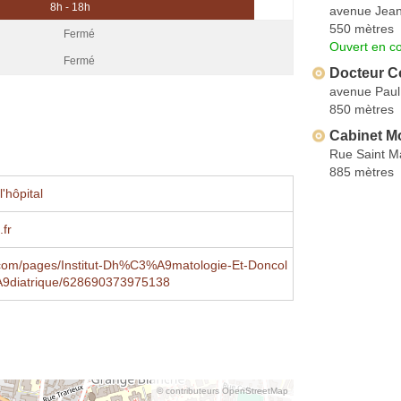
8h - 18h
avenue Jea
550 mètres
Fermé
Ouvert en co
Fermé
Docteur Co
avenue Paul
850 mètres
Cabinet Mo
Rue Saint M
885 mètres
'hôpital
fr
com/pages/Institut-Dh%C3%A9matologie-Et-Doncol
9diatrique/628690373975138
© contributeurs OpenStreetMap