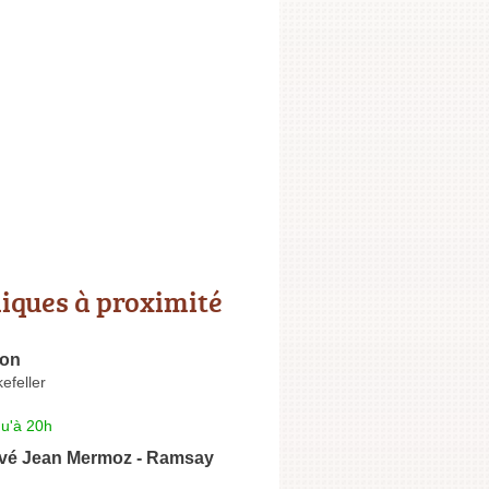
niques à proximité
yon
efeller
qu'à 20h
rivé Jean Mermoz - Ramsay