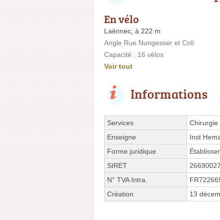
En vélo
Laënnec, à 222 m
Angle Rue Nungesser et Coli
Capacité : 16 vélos
Voir tout
Informations
Services
Chirurgie
Enseigne
Inst Hema
Forme juridique
Établisse
SIRET
2669002
N° TVA Intra.
FR72266
Création
13 décem