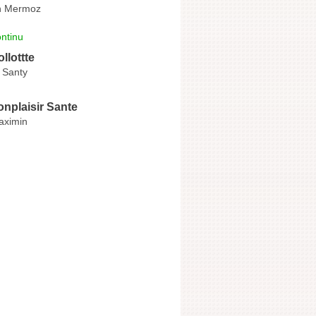
n Mermoz
ntinu
llottte
 Santy
nplaisir Sante
aximin