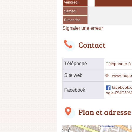
Vendredi
Samedi
Dimanche
Signaler une erreur
Contact
Téléphone
Téléphoner à l
Site web
www.ihope.
facebook.
Facebook
ogie-P%C3%A
Plan et adresse