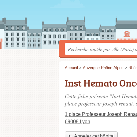
Accueil
>
Auvergne-Rhône-Alpes
>
Rhô
Inst Hemato Onco
Cette fiche présente "Inst Hemat
place professeur joseph renaut
,
1 place Professeur Joseph Rena
69008 Lyon
📞 Appeler cet hôpital