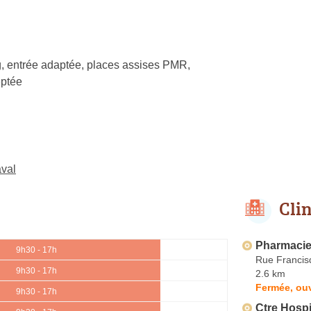
, entrée adaptée, places assises PMR,
ptée
aval
Cli
Pharmacie
9h30 - 17h
Rue Francis
9h30 - 17h
2.6 km
Fermée, ouv
9h30 - 17h
Ctre Hospi