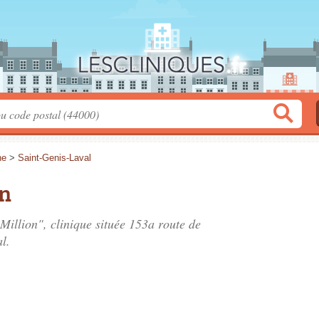
ne
>
Saint-Genis-Laval
on
Million", clinique située
153a route de
l.