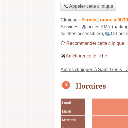
📞 Appeler cette clinique
Clinique
-
Fermée, ouvre à 9h30
Services :
accès
PMR
(parking
toilettes accessibles)
,
CB acce
Recommander cette clinique
Améliorer cette fiche
Autres cliniques à Saint-Genis-L
Horaires
Lundi
Mardi
Mercredi