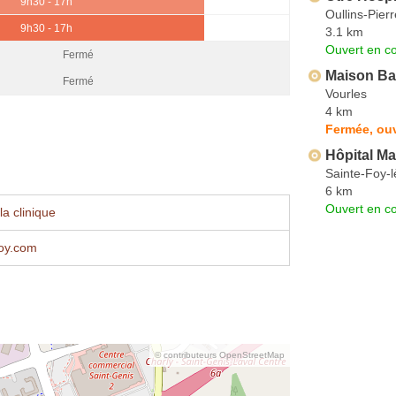
9h30 - 17h
Oullins-Pier
9h30 - 17h
3.1 km
Ouvert en co
Fermé
Maison Bar
Fermé
Vourles
4 km
Fermée, ou
Hôpital Ma
Sainte-Foy-
6 km
Ouvert en co
a clinique
oy.com
© contributeurs OpenStreetMap