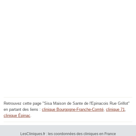
Retrouvez cette page "Sisa Maison de Sante de l'Epinacois Rue Grillot"
en partant des liens :
clinique Bourgogne-Franche-Comté
,
clinique 71
,
clinique Épinac
.
LesCliniques.fr : les coordonnées des cliniques en France