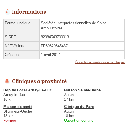
Informations
Forme juridique
Sociétés Interprofessionnelles de Soins
Ambulatoires
SIRET
82984543700013
N° TVA Intra.
FR89829845437
Création
1 avril 2017
Éditer les informations de ma clinique
Cliniques à proximité
Hopital Local Arnay-Le-Duc
Maison Sainte-Barbe
Arnay-le-Duc
Autun
16 km
17 km
Maison de santé
Clinique du Parc
Bligny-sur-Ouche
Autun
18 km
18 km
Fermée
Ouvert en continu