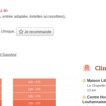
 à 9h
, entrée adaptée, toilettes accessibles)
,
 clinique.
Je recommande
nt-Sauveur
Cli
Maison Lib
13h - 17h
La Chapelle
13h - 17h
13 km
13h - 17h
Centre Hos
Louhannaise
13h - 17h