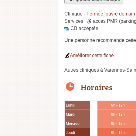
Clinique
-
Fermée, ouvre demain
Services :
accès
PMR
(parking
CB acceptée
Une personne
recommande
cette
Améliorer cette fiche
Autres cliniques à Varennes-Sai
Horaires
Lundi
9h - 12h
Mardi
9h - 12h
Mercredi
9h - 12h
Jeudi
9h - 12h