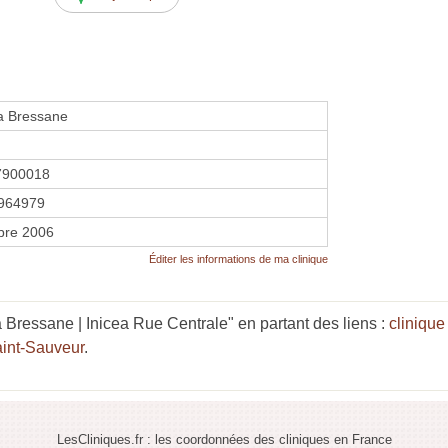
la Bressane
7900018
964979
bre 2006
Éditer les informations de ma clinique
 Bressane | Inicea Rue Centrale" en partant des liens :
cliniqu
aint-Sauveur
.
LesCliniques.fr : les coordonnées des cliniques en France