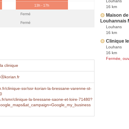
Louhans
13h - 17h
16 km
Fermé
Maison de 
Louhannais
Fermé
Louhans
16 km
Clinique l
Louhans
16 km
Fermée, ouv
a clinique
eⓐkorian.fr
.fr/clinique-ssr/ssr-korian-la-bressane-varenne-st-
0
.fr/smr/clinique-la-bressane-saone-et-loire-71480?
oogle_maps&at_campaign=Google_my_business