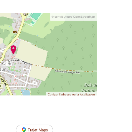
© contributeurs OpenStreetMap
Corriger l’adresse ou la localisation
Trajet Maps