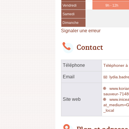
Vendredi
9h - 12h
Samedi
Dimanche
Signaler une erreur
Contact
Téléphone
Téléphoner à l
Email
lydia.badr
www.korian
sauveur-7148
Site web
www.inicea
at_medium=G
_local
Plan et adresse