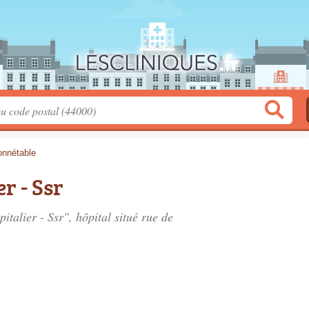
nnétable
r - Ssr
italier - Ssr", hôpital situé
rue de