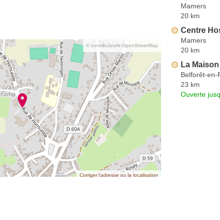
Mamers
20 km
Centre Hos
Mamers
© contributeurs OpenStreetMap
20 km
La Maison
Belforêt-en-
23 km
Ouverte jus
Corriger l’adresse ou la localisation