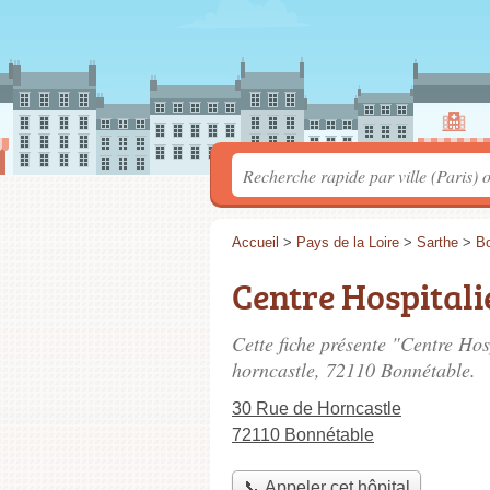
Accueil
>
Pays de la Loire
>
Sarthe
>
Bo
Centre Hospitalie
Cette fiche présente "Centre Hosp
horncastle
, 72110 Bonnétable.
30 Rue de Horncastle
72110 Bonnétable
📞 Appeler cet hôpital