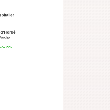
pitalier
 d'Horbé
Perche
qu'à 22h