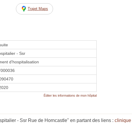
Trajet Maps
suite
pitalier - Ssr
ment d'hospitalisation
7000036
090470
 2020
Éditer les informations de mon hôpital
italier - Ssr Rue de Horncastle" en partant des liens :
clinique