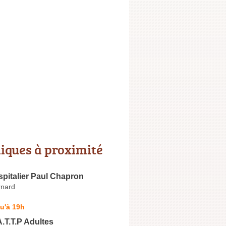
niques à proximité
pitalier Paul Chapron
rnard
u'à 19h
A.T.T.P Adultes