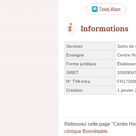
Trajet Waze
Informations
Services
Soins de 
Enseigne
Centre Hos
Forme juridique
Établisse
SIRET
2000904
N° TVA Intra.
FR17200
Création
1 janvier
Retrouvez cette page "Centre Hosp
clinique Bonnétable
.