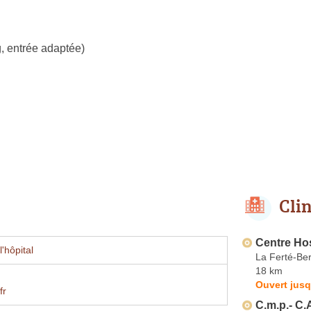
, entrée adaptée)
Cli
Centre Hos
'hôpital
La Ferté-Be
18 km
Ouvert jusq
fr
C.m.p.- C.