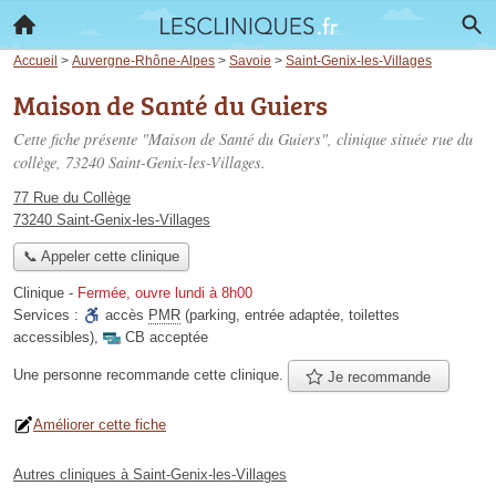
Accueil
>
Auvergne-Rhône-Alpes
>
Savoie
>
Saint-Genix-les-Villages
Maison de Santé du Guiers
Cette fiche présente "Maison de Santé du Guiers", clinique située
rue du
collège
, 73240 Saint-Genix-les-Villages.
77 Rue du Collège
73240 Saint-Genix-les-Villages
📞 Appeler cette clinique
Clinique
-
Fermée, ouvre lundi à 8h00
Services :
accès
PMR
(parking, entrée adaptée, toilettes
accessibles)
,
CB acceptée
Une personne
recommande
cette clinique.
Je recommande
Améliorer cette fiche
Autres cliniques à Saint-Genix-les-Villages