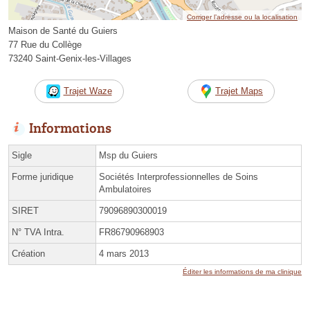
Corriger l’adresse ou la localisation
Maison de Santé du Guiers
77 Rue du Collège
73240 Saint-Genix-les-Villages
Trajet Waze
Trajet Maps
Informations
Sigle
Msp du Guiers
Forme juridique
Sociétés Interprofessionnelles de Soins
Ambulatoires
SIRET
79096890300019
N° TVA Intra.
FR86790968903
Création
4 mars 2013
Éditer les informations de ma clinique