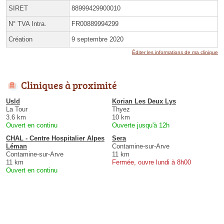
SIRET
88999429900010
N° TVA Intra.
FR00889994299
Création
9 septembre 2020
Éditer les informations de ma clinique
Cliniques à proximité
Usld
Korian Les Deux Lys
La Tour
Thyez
3.6 km
10 km
Ouvert en continu
Ouverte jusqu'à 12h
CHAL - Centre Hospitalier Alpes
Sera
Léman
Contamine-sur-Arve
Contamine-sur-Arve
11 km
11 km
Fermée, ouvre lundi à 8h00
Ouvert en continu