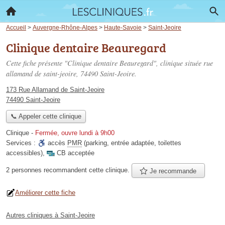
Accueil
>
Auvergne-Rhône-Alpes
>
Haute-Savoie
>
Saint-Jeoire
Clinique dentaire Beauregard
Cette fiche présente "Clinique dentaire Beauregard", clinique située
rue
allamand de saint-jeoire
, 74490 Saint-Jeoire.
173 Rue Allamand de Saint-Jeoire
74490 Saint-Jeoire
📞 Appeler cette clinique
Clinique
-
Fermée, ouvre lundi à 9h00
Services :
accès
PMR
(parking, entrée adaptée, toilettes
accessibles)
,
CB acceptée
2 personnes
recommandent
cette clinique.
Je recommande
Améliorer cette fiche
Autres cliniques à Saint-Jeoire