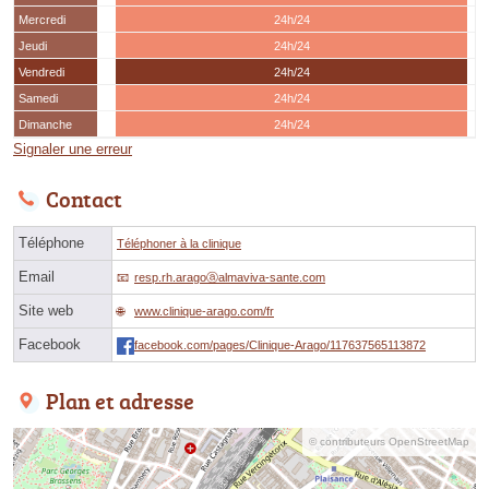
Mercredi
24h/24
Jeudi
24h/24
Vendredi
24h/24
Samedi
24h/24
Dimanche
24h/24
Signaler une erreur
Contact
Téléphone
Téléphoner à la clinique
Email
resp.rh.aragoⓐalmaviva-sante.com
Site web
www.clinique-arago.com/fr
Facebook
facebook.com/pages/Clinique-Arago/117637565113872
Plan et adresse
© contributeurs OpenStreetMap