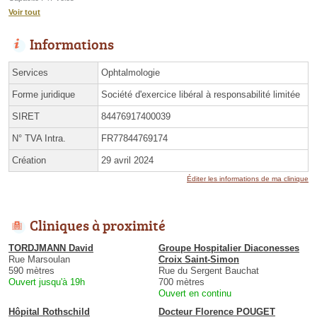
Voir tout
Informations
Services
Ophtalmologie
Forme juridique
Société d'exercice libéral à responsabilité limitée
SIRET
84476917400039
N° TVA Intra.
FR77844769174
Création
29 avril 2024
Éditer les informations de ma clinique
Cliniques à proximité
TORDJMANN David
Groupe Hospitalier Diaconesses
Rue Marsoulan
Croix Saint-Simon
590 mètres
Rue du Sergent Bauchat
Ouvert jusqu'à 19h
700 mètres
Ouvert en continu
Hôpital Rothschild
Docteur Florence POUGET