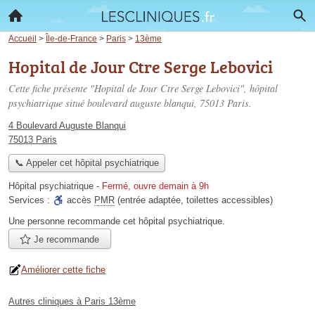
Accueil
>
Île-de-France
>
Paris
>
13ème
Hopital de Jour Ctre Serge Lebovici
Cette fiche présente "Hopital de Jour Ctre Serge Lebovici", hôpital
psychiatrique situé
boulevard auguste blanqui
, 75013 Paris.
4 Boulevard Auguste Blanqui
75013 Paris
📞 Appeler cet hôpital psychiatrique
Hôpital psychiatrique
-
Fermé, ouvre demain à 9h
Services :
accès
PMR
(entrée adaptée, toilettes accessibles)
Une personne
recommande
cet hôpital psychiatrique.
Je recommande
Améliorer cette fiche
Autres cliniques à Paris 13ème