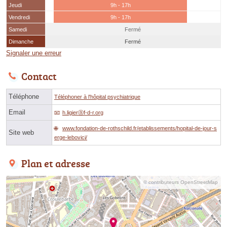
Jeudi
9h - 17h
Vendredi
9h - 17h
Samedi
Fermé
Dimanche
Fermé
Signaler une erreur
Contact
Téléphone
Téléphoner à l'hôpital psychiatrique
Email
h.ligierⓐf-d-r.org
www.fondation-de-rothschild.fr/etablissements/hopital-de-jour-s
Site web
erge-lebovici/
Plan et adresse
© contributeurs OpenStreetMap