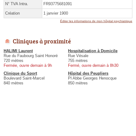
N° TVA Intra.
FR93775681091
Création
1 janvier 1900
Éditer les informations de mon hôpital psychiatrique
Cliniques à proximité
HALIMI Laurent
Hospitalisation à Domicile
Rue du Faubourg Saint Honoré
Rue Vésale
720 mètres
755 mètres
Fermée, ouvre demain à 9h
Fermé, ouvre demain à 8h30
Clinique du Sport
Hôpital des Peupliers
Boulevard Saint-Marcel
Pl Abbe Georges Henocque
840 mètres
850 mètres