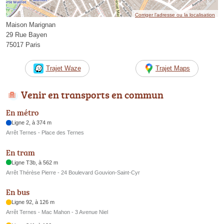
Corriger l’adresse ou la localisation
Maison Marignan
29 Rue Bayen
75017 Paris
Trajet Waze
Trajet Maps
Venir en transports en commun
En métro
Ligne 2, à 374 m
Arrêt Ternes - Place des Ternes
En tram
Ligne T3b, à 562 m
Arrêt Thérèse Pierre - 24 Boulevard Gouvion-Saint-Cyr
En bus
Ligne 92, à 126 m
Arrêt Ternes - Mac Mahon - 3 Avenue Niel