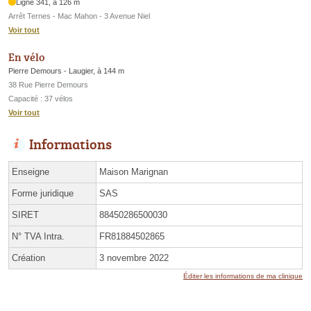
Ligne 341, à 126 m
Arrêt Ternes - Mac Mahon - 3 Avenue Niel
Voir tout
En vélo
Pierre Demours - Laugier, à 144 m
38 Rue Pierre Demours
Capacité : 37 vélos
Voir tout
Informations
Enseigne
Maison Marignan
Forme juridique
SAS
SIRET
88450286500030
N° TVA Intra.
FR81884502865
Création
3 novembre 2022
Éditer les informations de ma clinique