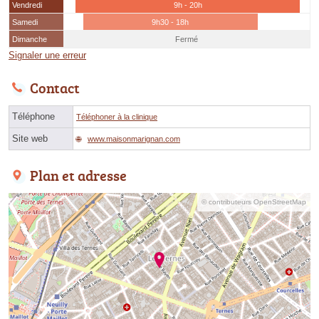
Vendredi
9h - 20h
Samedi
9h30 - 18h
Dimanche
Fermé
Signaler une erreur
Contact
Téléphone
Téléphoner à la clinique
Site web
www.maisonmarignan.com
Plan et adresse
© contributeurs OpenStreetMap