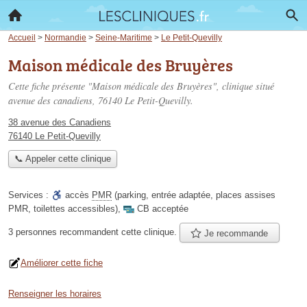
Accueil
>
Normandie
>
Seine-Maritime
>
Le Petit-Quevilly
Maison médicale des Bruyères
Cette fiche présente "Maison médicale des Bruyères", clinique situé
avenue des canadiens
, 76140 Le Petit-Quevilly.
38 avenue des Canadiens
76140 Le Petit-Quevilly
📞 Appeler cette clinique
Services :
accès
PMR
(parking, entrée adaptée, places assises
PMR, toilettes accessibles)
,
CB acceptée
3 personnes
recommandent
cette clinique.
Je recommande
Améliorer cette fiche
Renseigner les horaires