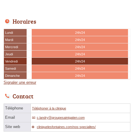
Horaires
Lundi
24h/24
Mardi
24h/24
Mercredi
24h/24
Jeudi
24h/24
Vendredi
24h/24
Samedi
24h/24
Dimanche
24h/24
Signaler une erreur
Contact
Téléphone
Téléphoner à la clinique
Email
c.landryⓐgroupesaintgatien.com
Site web
cliniquelesfontaines.com/nos-specialites/