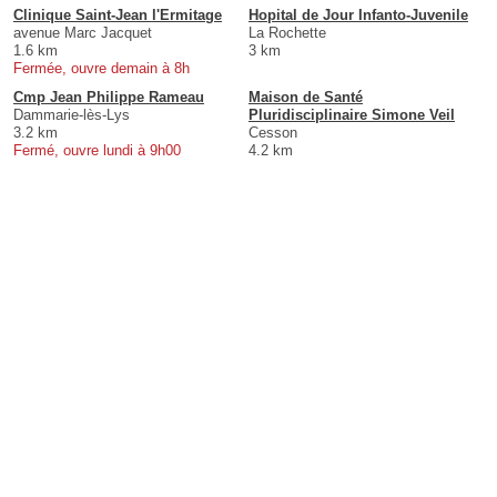
Clinique Saint-Jean l'Ermitage
Hopital de Jour Infanto-Juvenile
avenue Marc Jacquet
La Rochette
1.6 km
3 km
Fermée, ouvre demain à 8h
Cmp Jean Philippe Rameau
Maison de Santé
Dammarie-lès-Lys
Pluridisciplinaire Simone Veil
3.2 km
Cesson
Fermé, ouvre lundi à 9h00
4.2 km