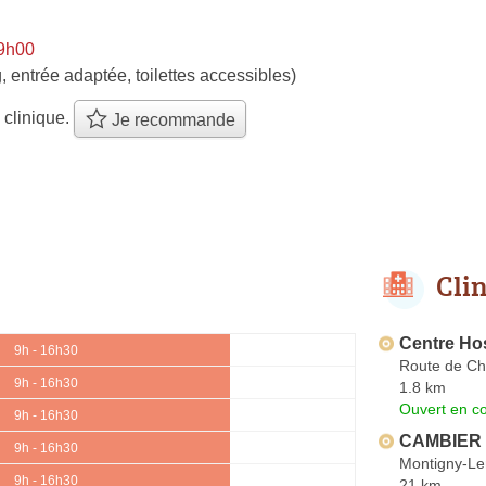
 9h00
, entrée adaptée, toilettes accessibles)
 clinique.
Je recommande
Cli
Centre Hos
9h - 16h30
Route de Ch
9h - 16h30
1.8 km
Ouvert en co
9h - 16h30
CAMBIER 
9h - 16h30
Montigny-L
9h - 16h30
21 km