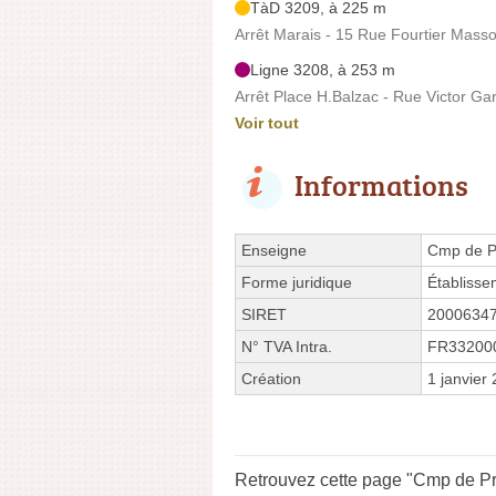
TàD 3209, à 225 m
Arrêt Marais - 15 Rue Fourtier Mass
Ligne 3208, à 253 m
Arrêt Place H.Balzac - Rue Victor Gar
Voir tout
Informations
Enseigne
Cmp de P
Forme juridique
Établisse
SIRET
2000634
N° TVA Intra.
FR33200
Création
1 janvier
Retrouvez cette page "Cmp de Pro