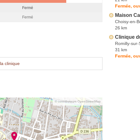
Fermée, ouv
Fermé
Maison Ca
Fermé
Choisy-en-B
26 km
Clinique d
Romilly-sur-
31 km
Fermée, ouv
a clinique
© contributeurs OpenStreetMap