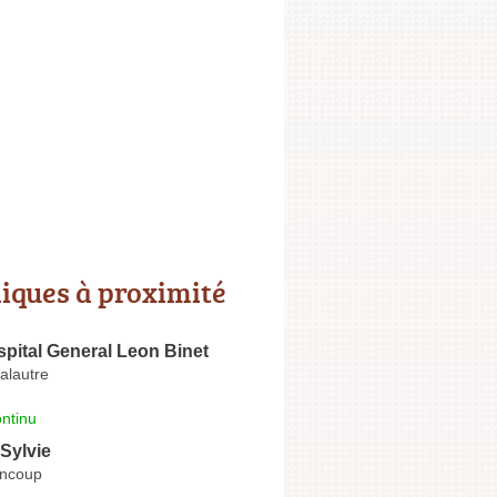
niques à proximité
pital General Leon Binet
alautre
ntinu
Sylvie
encoup