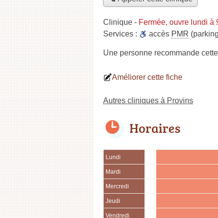
Clinique
-
Fermée, ouvre lundi à
Services :
accès
PMR
(parking
Une personne
recommande
cette
Améliorer cette fiche
Autres cliniques à Provins
Horaires
Lundi
Mardi
Mercredi
Jeudi
Vendredi