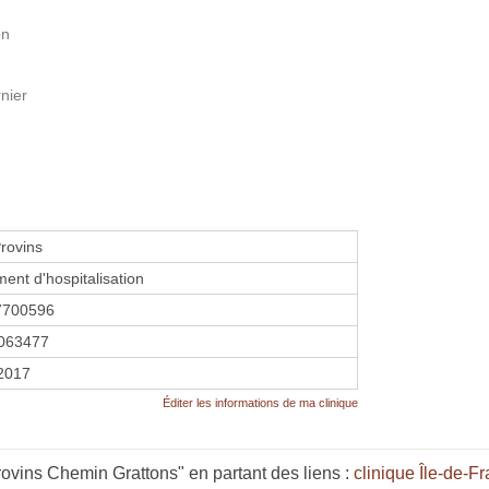
on
nier
rovins
ment d'hospitalisation
7700596
063477
 2017
Éditer les informations de ma clinique
vins Chemin Grattons" en partant des liens :
clinique Île-de-F