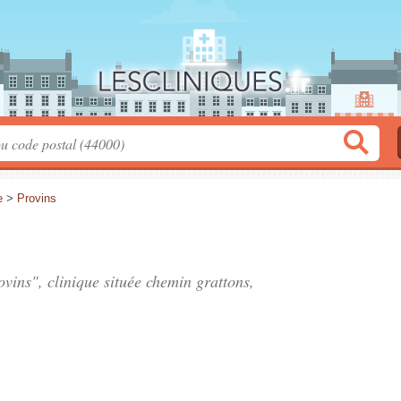
e
>
Provins
ovins", clinique située
chemin grattons
,