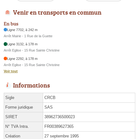
Venir en transports en commun
En bus
Ligne 7702, à 242 m
Arrêt Mairie - 1 Rue de la Guette
Ligne 3132, à 178 m
Arrêt Eglise - 15 Rue Sainte Christine
Ligne 2292, à 178 m
Arrêt Eglise - 15 Rue Sainte Christine
Voir tout
Informations
Sigle
CRCB
Forme juridique
SAS
SIRET
38962736500023
N° TVA Intra.
FR00389627365
Création
27 septembre 1995