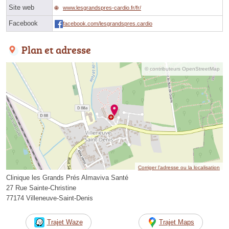
Site web
www.lesgrandspres-cardio.fr/fr/
Facebook
facebook.com/lesgrandspres.cardio
Plan et adresse
© contributeurs OpenStreetMap
Corriger l’adresse ou la localisation
Clinique les Grands Prés Almaviva Santé
27 Rue Sainte-Christine
77174 Villeneuve-Saint-Denis
Trajet Waze
Trajet Maps