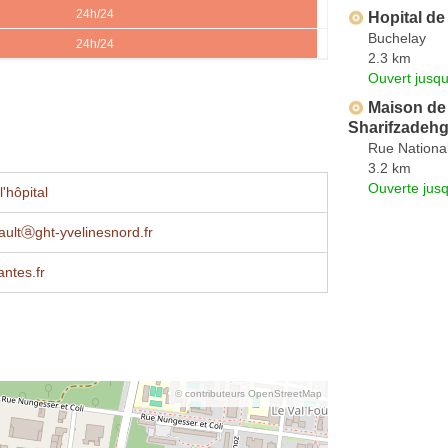
24h/24
Hopital de
Buchelay
24h/24
2.3 km
Ouvert jusq
Maison de 
Sharifzadehg
Rue Nationa
3.2 km
Ouverte jus
'hôpital
baultⓐght-yvelinesnord.fr
ntes.fr
© contributeurs OpenStreetMap