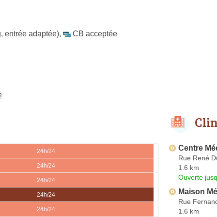
, entrée adaptée)
,
CB acceptée
e
Cli
Centre Mé
24h/24
Rue René D
24h/24
1.6 km
Ouverte jus
24h/24
Maison Méd
24h/24
Rue Fernan
24h/24
1.6 km