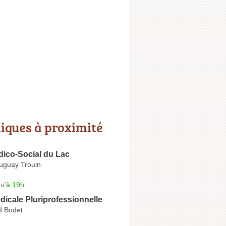
niques à proximité
dico-Social du Lac
uguay Trouin
qu'à 19h
icale Pluriprofessionnelle
d Bodet