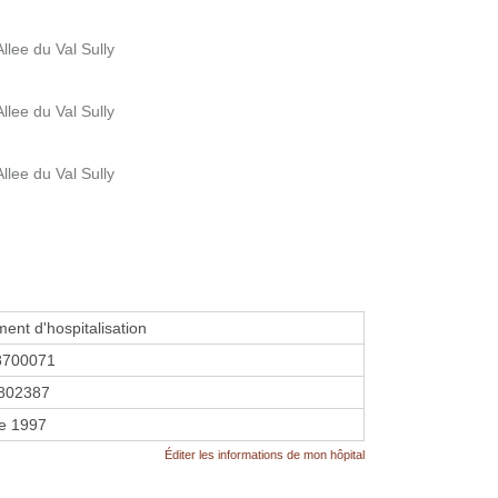
llee du Val Sully
llee du Val Sully
llee du Val Sully
ment d'hospitalisation
8700071
802387
re 1997
Éditer les informations de mon hôpital