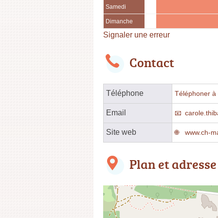
Samedi
Dimanche
Signaler une erreur
Contact
Téléphone
Téléphoner à l
Email
carole.thi
Site web
www.ch-ma
Plan et adresse