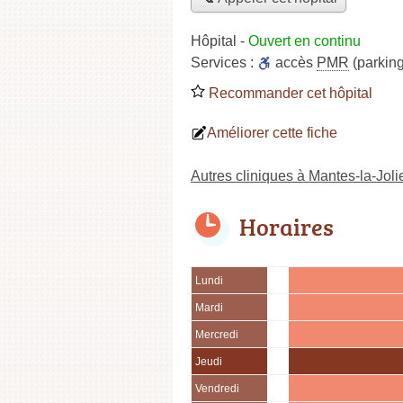
Hôpital
-
Ouvert en continu
Services :
accès
PMR
(parking
Recommander cet hôpital
Améliorer cette fiche
Autres cliniques à Mantes-la-Joli
Horaires
Lundi
Mardi
Mercredi
Jeudi
Vendredi