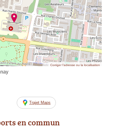
Corriger l’adresse ou la localisation
snay
Trajet Maps
ports en commun