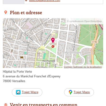
www.hopitalporteverte.com
Plan et adresse
© contributeurs OpenStreetMap
Corriger l’adresse ou la localisation
Hôpital la Porte Verte
6 avenue du Maréchal Franchet d'Esperey
78000 Versailles
Trajet Waze
Trajet Maps
Venir en transports en commun