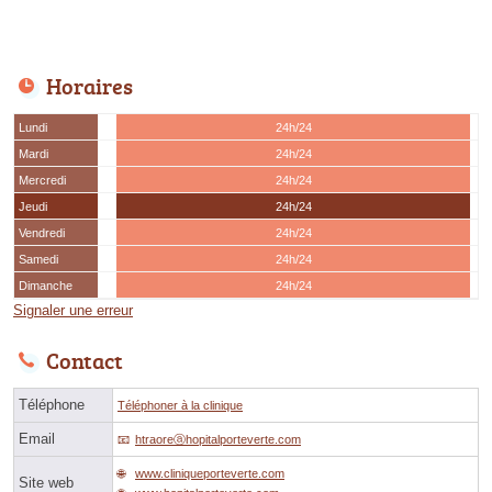
Horaires
Lundi
24h/24
Mardi
24h/24
Mercredi
24h/24
Jeudi
24h/24
Vendredi
24h/24
Samedi
24h/24
Dimanche
24h/24
Signaler une erreur
Contact
Téléphone
Téléphoner à la clinique
Email
htraoreⓐhopitalporteverte.com
www.cliniqueporteverte.com
Site web