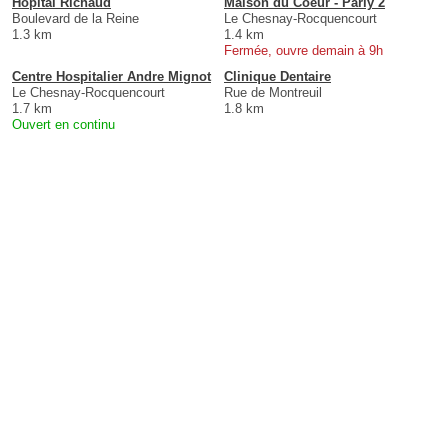
Hôpital Richaud
Maison du Coeur - Parly 2
Boulevard de la Reine
Le Chesnay-Rocquencourt
1.3 km
1.4 km
Fermée, ouvre demain à 9h
Centre Hospitalier Andre Mignot
Clinique Dentaire
Le Chesnay-Rocquencourt
Rue de Montreuil
1.7 km
1.8 km
Ouvert en continu