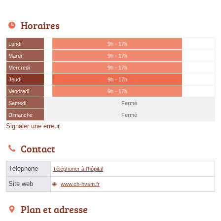
Horaires
Lundi
9h - 17h
Mardi
9h - 17h
Mercredi
9h - 17h
Jeudi
9h - 17h
Vendredi
9h - 17h
Samedi
Fermé
Dimanche
Fermé
Signaler une erreur
Contact
Téléphone
Téléphoner à l'hôpital
Site web
www.ch-hvsm.fr
Plan et adresse