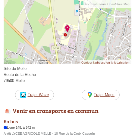
© contributeurs OpenStreetMap
Corriger l’adresse ou la localisation
Site de Melle
Route de la Roche
79500 Melle
Trajet Waze
Trajet Maps
Venir en transports en commun
En bus
Ligne 148, à 342 m
Arrêt LYCEE AGRICOLE MELLE - 10 Rue de la Croix Casselin