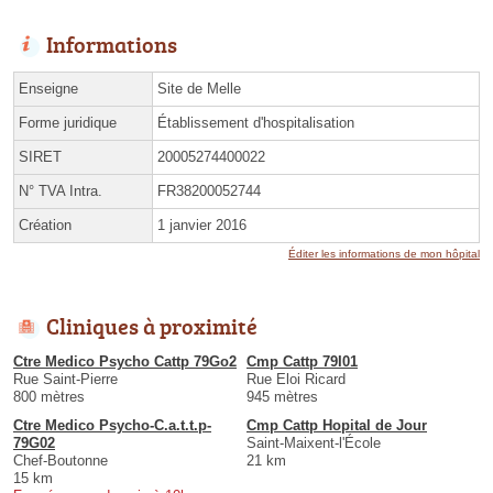
Informations
Enseigne
Site de Melle
Forme juridique
Établissement d'hospitalisation
SIRET
20005274400022
N° TVA Intra.
FR38200052744
Création
1 janvier 2016
Éditer les informations de mon hôpital
Cliniques à proximité
Ctre Medico Psycho Cattp 79Go2
Cmp Cattp 79I01
Rue Saint-Pierre
Rue Eloi Ricard
800 mètres
945 mètres
Ctre Medico Psycho-C.a.t.t.p-
Cmp Cattp Hopital de Jour
79G02
Saint-Maixent-l'École
Chef-Boutonne
21 km
15 km