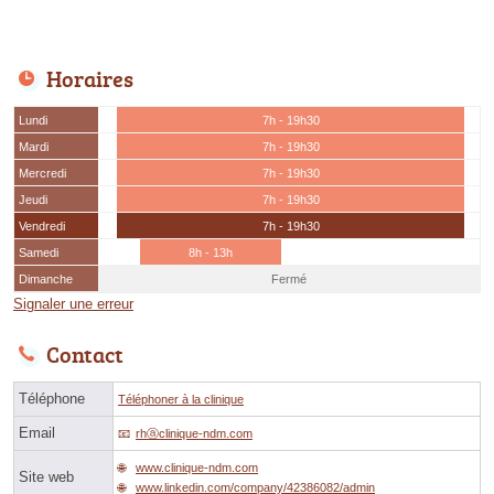
Horaires
Lundi
7h - 19h30
Mardi
7h - 19h30
Mercredi
7h - 19h30
Jeudi
7h - 19h30
Vendredi
7h - 19h30
Samedi
8h - 13h
Dimanche
Fermé
Signaler une erreur
Contact
Téléphone
Téléphoner à la clinique
Email
rhⓐclinique-ndm.com
www.clinique-ndm.com
Site web
www.linkedin.com/company/42386082/admin