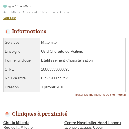
Ligne 10, à 245 m
Arrêt Milétrie Beauchant - 3 Rue Joseph Garnier
Voir tout
Informations
Services
Maternité
Enseigne
Usld-Chu-Site de Poitiers
Forme juridique
Établissement d'hospitalisation
SIRET
20005535800093
N° TVA Intra.
FR23200055358
Création
1 janvier 2016
Éditer les informations de mon hôpital
Cliniques à proximité
Chu la Miletrie
Centre Hospitalier Henri Laborit
Rue de la Miletrie
avenue Jacques Coeur