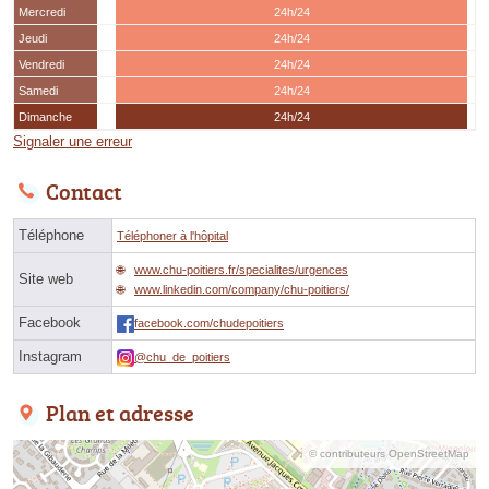
Mercredi
24h/24
Jeudi
24h/24
Vendredi
24h/24
Samedi
24h/24
Dimanche
24h/24
Signaler une erreur
Contact
Téléphone
Téléphoner à l'hôpital
www.chu-poitiers.fr/specialites/urgences
Site web
www.linkedin.com/company/chu-poitiers/
Facebook
facebook.com/chudepoitiers
Instagram
@chu_de_poitiers
Plan et adresse
© contributeurs OpenStreetMap