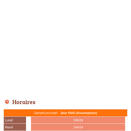
Horaires
Samedi prochain :
Jour férié (Assomption)
Lundi
24h/24
Mardi
24h/24