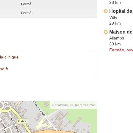
28 km
Fermé
Hopital d
Fermé
Vittel
29 km
Maison de
Allamps
30 km
Fermée, ouv
a clinique
and.fr
© contributeurs OpenStreetMap