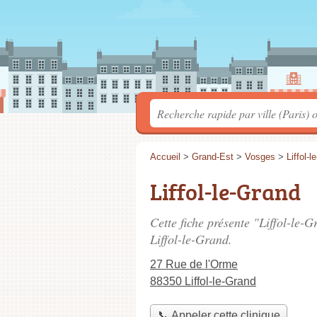
Accueil
>
Grand-Est
>
Vosges
>
Liffol-
Liffol-le-Grand
Cette fiche présente "Liffol-le-G
Liffol-le-Grand.
27 Rue de l'Orme
88350 Liffol-le-Grand
📞 Appeler cette clinique