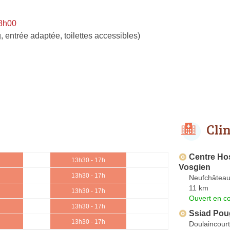
 8h00
, entrée adaptée, toilettes accessibles)
Cli
Centre Hos
13h30 - 17h
Vosgien
13h30 - 17h
Neufchâtea
11 km
13h30 - 17h
Ouvert en co
13h30 - 17h
Ssiad Po
13h30 - 17h
Doulaincour