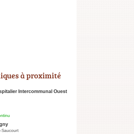
niques à proximité
pitalier Intercommunal Ouest
u
ntinu
ugny
t-Saucourt