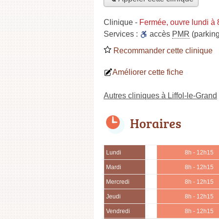
Clinique
-
Fermée, ouvre lundi à
Services :
accès
PMR
(parking
Recommander cette clinique
Améliorer cette fiche
Autres cliniques à Liffol-le-Grand
Horaires
Lundi
8h - 12h15
Mardi
8h - 12h15
Mercredi
8h - 12h15
Jeudi
8h - 12h15
Vendredi
8h - 12h15