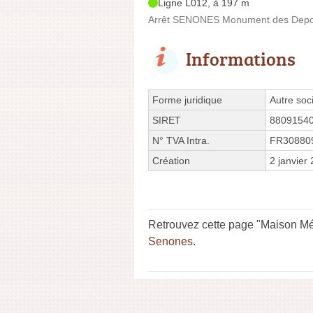
Ligne L012, à 197 m
Arrêt SENONES Monument des Deport
Informations
Forme juridique
Autre soci
SIRET
8809154
N° TVA Intra.
FR30880
Création
2 janvier
Retrouvez cette page "Maison Méd
Senones
.