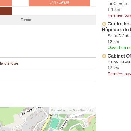
14h - 19h30
La Combe
1.1 km
Fermée, ouv
Fermé
Centre hos
Hôpitaux du 
Saint-Dié-d
12 km
Ouvert en co
Cabinet O
Saint-Dié-d
a clinique
12 km
Fermée, ouv
© contributeurs OpenStreetMap