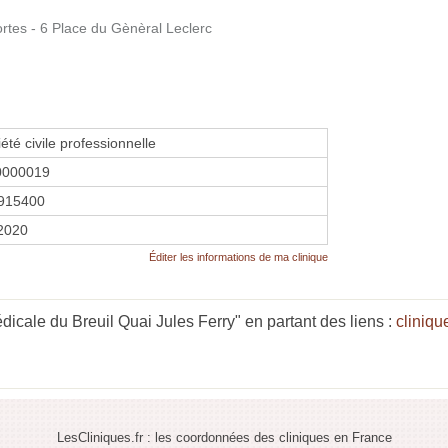
es - 6 Place du Gènèral Leclerc
été civile professionnelle
0000019
915400
 2020
Éditer les informations de ma clinique
icale du Breuil Quai Jules Ferry" en partant des liens :
cliniqu
LesCliniques.fr : les coordonnées des cliniques en France