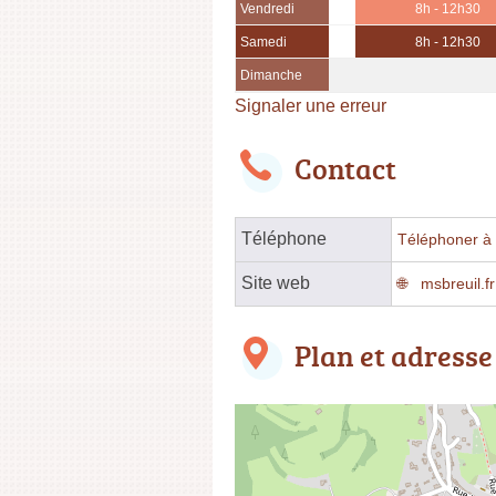
Vendredi
8h - 12h30
Samedi
8h - 12h30
Dimanche
Signaler une erreur
Contact
Téléphone
Téléphoner à l
Site web
msbreuil.fr
Plan et adresse