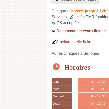
Clinique
-
Ouverte jusqu'à 12h3
Services :
accès
PMR
(parking
CB acceptée
Recommander cette clinique
Améliorer cette fiche
Autres cliniques à Senones
Horaires
Lundi
8h - 12h30
Mardi
8h - 12h30
Mercredi
8h - 12h30
Jeudi
8h - 12h30