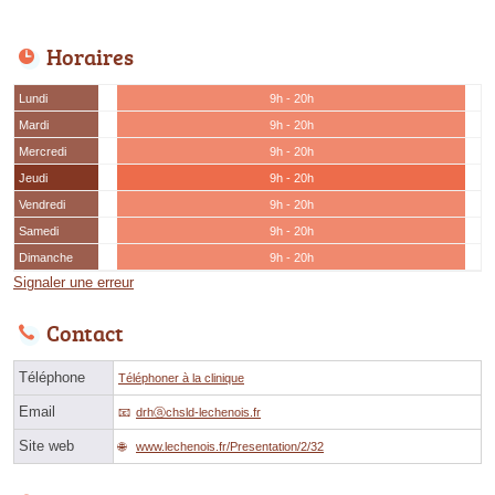
Horaires
Lundi
9h - 20h
Mardi
9h - 20h
Mercredi
9h - 20h
Jeudi
9h - 20h
Vendredi
9h - 20h
Samedi
9h - 20h
Dimanche
9h - 20h
Signaler une erreur
Contact
Téléphone
Téléphoner à la clinique
Email
drhⓐchsld-lechenois.fr
Site web
www.lechenois.fr/Presentation/2/32