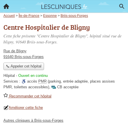
Accueil
>
Île-de-France
>
Essonne
>
Briis-sous-Forges
Centre Hospitalier de Bligny
Cette fiche présente "Centre Hospitalier de Bligny", hôpital situé
rue de
bligny
, 91640 Briis-sous-Forges.
Rue de Bligny
91640 Briis-sous-Forges
📞 Appeler cet hôpital
Hôpital
-
Ouvert en continu
Services :
accès
PMR
(parking, entrée adaptée, places assises
PMR, toilettes accessibles)
,
CB acceptée
Recommander cet hôpital
Améliorer cette fiche
Autres cliniques à Briis-sous-Forges