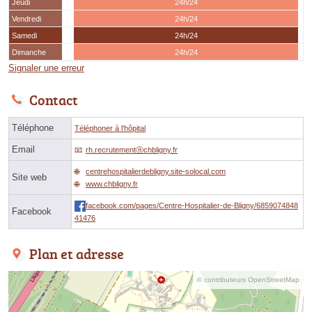
Jeudi
24h/24
Vendredi
24h/24
Samedi
24h/24
Dimanche
24h/24
Signaler une erreur
Contact
Téléphone
Téléphoner à l'hôpital
Email
rh.recrutementⓐchbligny.fr
centrehospitalierdebligny.site-solocal.com
Site web
www.chbligny.fr
facebook.com/pages/Centre-Hospitalier-de-Bligny/6859074848
Facebook
41476
Plan et adresse
© contributeurs OpenStreetMap