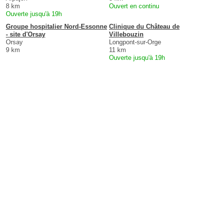
8 km
Ouvert en continu
Ouverte jusqu'à 19h
Groupe hospitalier Nord-Essonne
Clinique du Château de
- site d'Orsay
Villebouzin
Orsay
Longpont-sur-Orge
9 km
11 km
Ouverte jusqu'à 19h