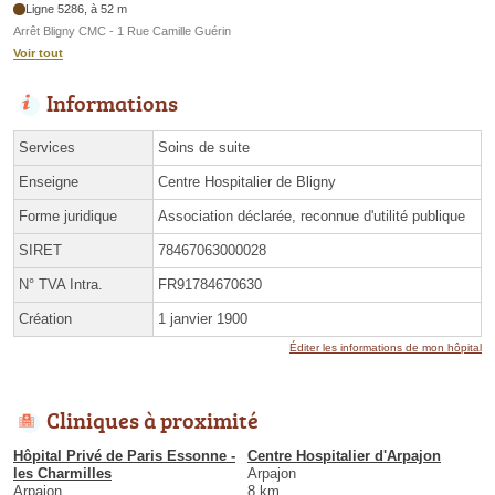
Ligne 5286, à 52 m
Arrêt Bligny CMC - 1 Rue Camille Guérin
Voir tout
Informations
Services
Soins de suite
Enseigne
Centre Hospitalier de Bligny
Forme juridique
Association déclarée, reconnue d'utilité publique
SIRET
78467063000028
N° TVA Intra.
FR91784670630
Création
1 janvier 1900
Éditer les informations de mon hôpital
Cliniques à proximité
Hôpital Privé de Paris Essonne -
Centre Hospitalier d'Arpajon
les Charmilles
Arpajon
Arpajon
8 km