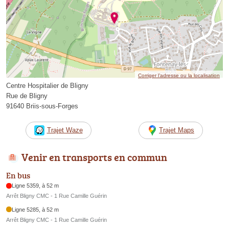
Corriger l’adresse ou la localisation
Centre Hospitalier de Bligny
Rue de Bligny
91640 Briis-sous-Forges
Trajet Waze
Trajet Maps
Venir en transports en commun
En bus
Ligne 5359, à 52 m
Arrêt Bligny CMC - 1 Rue Camille Guérin
Ligne 5285, à 52 m
Arrêt Bligny CMC - 1 Rue Camille Guérin