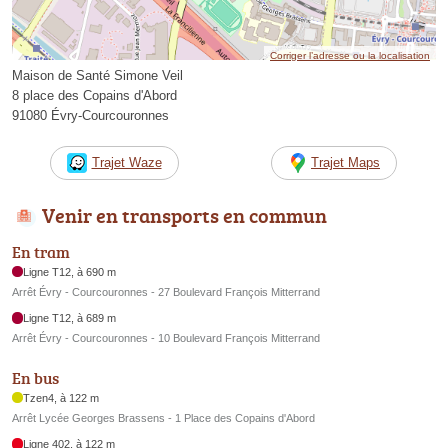
Corriger l’adresse ou la localisation
Maison de Santé Simone Veil
8 place des Copains d'Abord
91080 Évry-Courcouronnes
Trajet Waze
Trajet Maps
Venir en transports en commun
En tram
Ligne T12, à 690 m
Arrêt Évry - Courcouronnes - 27 Boulevard François Mitterrand
Ligne T12, à 689 m
Arrêt Évry - Courcouronnes - 10 Boulevard François Mitterrand
En bus
Tzen4, à 122 m
Arrêt Lycée Georges Brassens - 1 Place des Copains d'Abord
Ligne 402, à 122 m