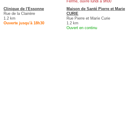
Fermé, ouvre lundi à 9h00
Clinique de l'Essonne
Maison de Santé Pierre et Marie
Rue de la Clairière
CURIE
1.2 km
Rue Pierre et Maríe Curie
Ouverte jusqu'à 18h30
1.2 km
Ouvert en continu