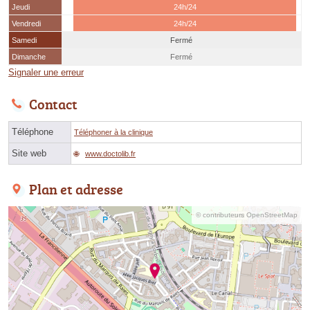
Jeudi
24h/24
Vendredi
24h/24
Samedi
Fermé
Dimanche
Fermé
Signaler une erreur
Contact
Téléphone
Téléphoner à la clinique
Site web
www.doctolib.fr
Plan et adresse
© contributeurs OpenStreetMap