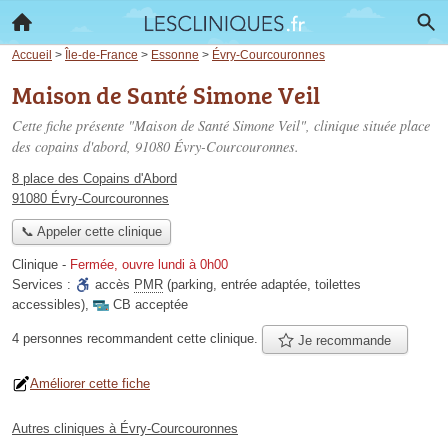
Accueil
>
Île-de-France
>
Essonne
>
Évry-Courcouronnes
Maison de Santé Simone Veil
Cette fiche présente "Maison de Santé Simone Veil", clinique située
place
des copains d'abord
, 91080 Évry-Courcouronnes.
8 place des Copains d'Abord
91080 Évry-Courcouronnes
📞 Appeler cette clinique
Clinique
-
Fermée, ouvre lundi à 0h00
Services :
accès
PMR
(parking, entrée adaptée, toilettes
accessibles)
,
CB acceptée
4 personnes
recommandent
cette clinique.
Je recommande
Améliorer cette fiche
Autres cliniques à Évry-Courcouronnes