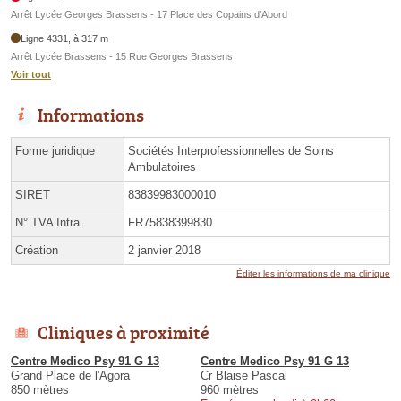
Arrêt Lycée Georges Brassens - 17 Place des Copains d’Abord
Ligne 4331, à 317 m
Arrêt Lycée Brassens - 15 Rue Georges Brassens
Voir tout
Informations
Forme juridique
Sociétés Interprofessionnelles de Soins
Ambulatoires
SIRET
83839983000010
N° TVA Intra.
FR75838399830
Création
2 janvier 2018
Éditer les informations de ma clinique
Cliniques à proximité
Centre Medico Psy 91 G 13
Centre Medico Psy 91 G 13
Grand Place de l'Agora
Cr Blaise Pascal
850 mètres
960 mètres