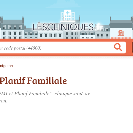
ntgeron
 Planif Familiale
PMI et Planif Familiale", clinique situé
av.
ron.