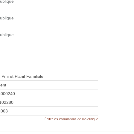
publique
publique
publique
 Pmi et Planif Familiale
ent
8000240
102280
2003
Éditer les informations de ma clinique