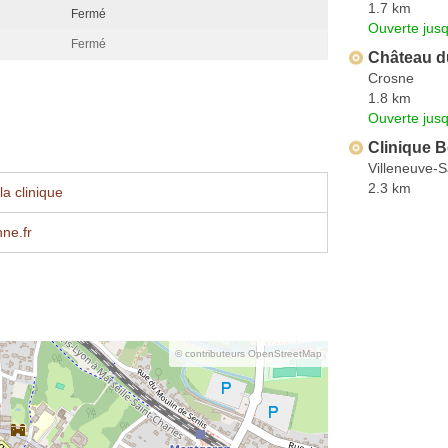
1.7 km
Fermé
Ouverte jus
Fermé
Château du
Crosne
1.8 km
Ouverte jus
Clinique 
Villeneuve-
2.3 km
a clinique
ne.fr
© contributeurs OpenStreetMap