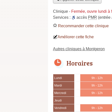
Clinique
-
Fermée, ouvre lundi à
Services :
accès
PMR
(entrée
Recommander cette clinique
Améliorer cette fiche
Autres cliniques à Montgeron
Horaires
Lundi
9h - 12h
Mardi
9h - 12h
Mercredi
9h - 12h
Jeudi
Vendredi
9h - 12h