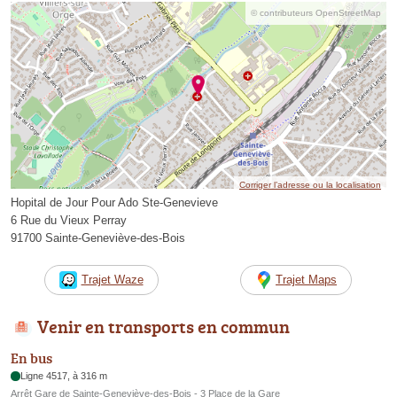
© contributeurs OpenStreetMap
Corriger l’adresse ou la localisation
Hopital de Jour Pour Ado Ste-Genevieve
6 Rue du Vieux Perray
91700 Sainte-Geneviève-des-Bois
Trajet Waze
Trajet Maps
Venir en transports en commun
En bus
Ligne 4517, à 316 m
Arrêt Gare de Sainte-Geneviève-des-Bois - 3 Place de la Gare