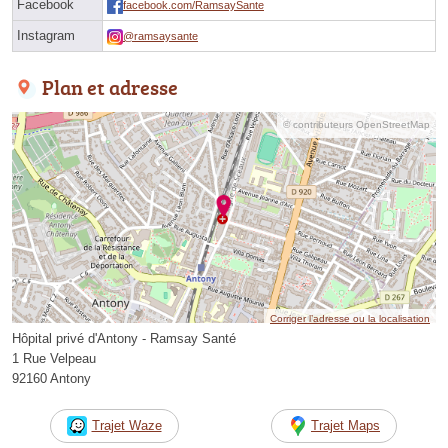
Facebook
facebook.com/RamsaySante
Instagram
@ramsaysante
Plan et adresse
© contributeurs OpenStreetMap
Corriger l’adresse ou la localisation
Hôpital privé d'Antony - Ramsay Santé
1 Rue Velpeau
92160 Antony
Trajet Waze
Trajet Maps