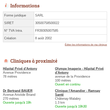
Informations
Forme juridique
SARL
SIRET
30500758500022
N° TVA Intra.
FR39305007585
Création
8 août 2002
Éditer les informations de ma clinique
Cliniques à proximité
Hôpital Privé d'Antony
Olympe Imagerie - Hôpital Privé
Avenue Providence
d'Antony
78 mètres
avenue de la Providence
100 mètres
Ouvert en continu
Dr Bertrand BAUER
Clinique l'Amandier - Ramsay
Avenue Aristide Briand
Santé
270 mètres
Châtenay-Malabry
Ouverte jusqu'à 19h
1.3 km
Ouverte jusqu'à 19h30