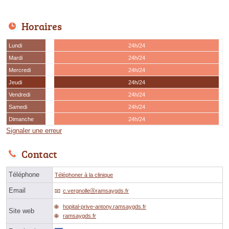
Horaires
Lundi
24h/24
Mardi
24h/24
Mercredi
24h/24
Jeudi
24h/24
Vendredi
24h/24
Samedi
24h/24
Dimanche
24h/24
Signaler une erreur
Contact
Téléphone
Téléphoner à la clinique
Email
c.vergnolleⓐramsaygds.fr
hopital-prive-antony.ramsaygds.fr
Site web
ramsaygds.fr