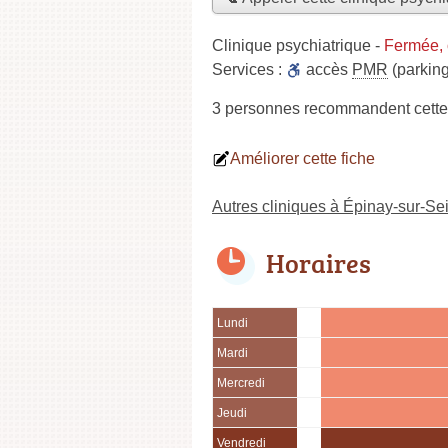
Clinique psychiatrique
-
Fermée, 
Services :
accès
PMR
(parking
3 personnes
recommandent
cette
Améliorer cette fiche
Autres cliniques à Épinay-sur-Se
Horaires
Lundi
Mardi
Mercredi
Jeudi
Vendredi