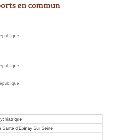
ports en commun
République
République
République
sychiatrique
 Sante d'Epinay Sur Seine