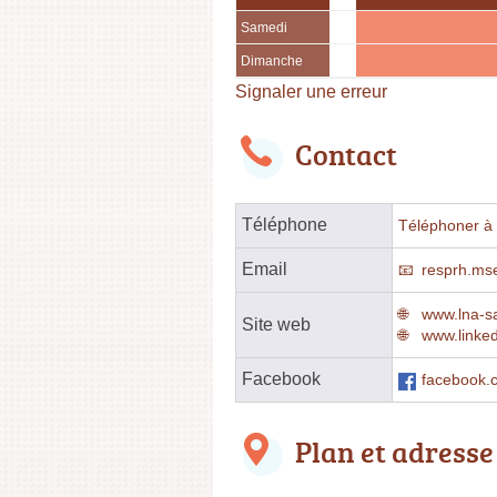
Samedi
Dimanche
Signaler une erreur
Contact
Téléphone
Téléphoner à l
Email
resprh.ms
www.lna-s
Site web
www.linke
Facebook
facebook.
Plan et adresse