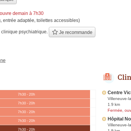
ouvre demain à 7h30
, entrée adaptée, toilettes accessibles)
 clinique psychiatrique.
Je recommande
ine
Cli
Centre Vic
7h30 - 20h
Villeneuve-
7h30 - 20h
1.9 km
Fermée, ouv
7h30 - 20h
Hôpital No
7h30 - 20h
Villeneuve-
7h30 - 20h
1.9 km