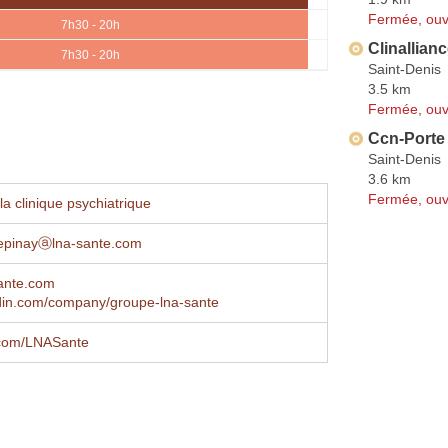
Fermée, ouv
7h30 - 20h
Clinallianc
7h30 - 20h
Saint-Denis
3.5 km
Fermée, ouv
Ccn-Porte 
Saint-Denis
3.6 km
Fermée, ouv
a clinique psychiatrique
epinayⓐlna-sante.com
ante.com
din.com/company/groupe-lna-sante
com/LNASante