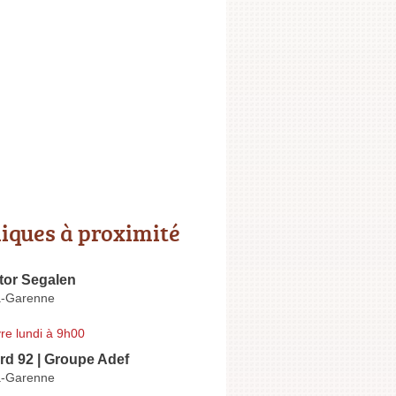
niques à proximité
tor Segalen
la-Garenne
re lundi à 9h00
rd 92 | Groupe Adef
la-Garenne