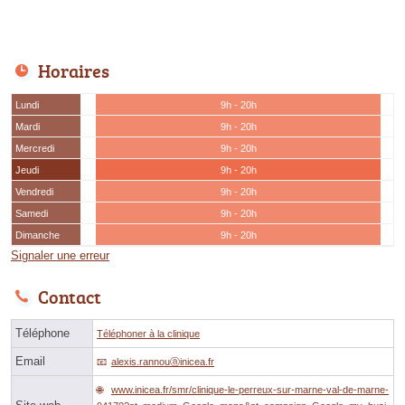
Horaires
Lundi
9h - 20h
Mardi
9h - 20h
Mercredi
9h - 20h
Jeudi
9h - 20h
Vendredi
9h - 20h
Samedi
9h - 20h
Dimanche
9h - 20h
Signaler une erreur
Contact
Téléphone
Téléphoner à la clinique
Email
alexis.rannouⓐinicea.fr
www.inicea.fr/smr/clinique-le-perreux-sur-marne-val-de-marne-