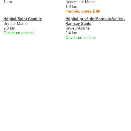
1 km
Nogent-sur-Marne
1.9 km
Fermée, ouvre à 8h
Hôpital Saint Camille
Hôpital privé de Marne-la-Vallée -
Bry-sur-Marne
Ramsay Santé
2.3 km
Bry-sur-Marne
Ouvert en continu
2.4 km
Ouvert en continu