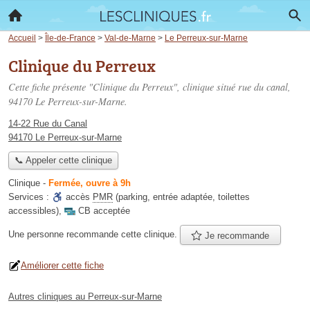
Accueil
>
Île-de-France
>
Val-de-Marne
>
Le Perreux-sur-Marne
Clinique du Perreux
Cette fiche présente "Clinique du Perreux", clinique situé
rue du canal
,
94170 Le Perreux-sur-Marne.
14-22 Rue du Canal
94170 Le Perreux-sur-Marne
📞 Appeler cette clinique
Clinique
-
Fermée, ouvre à 9h
Services :
accès
PMR
(parking, entrée adaptée, toilettes
accessibles)
,
CB acceptée
Une personne
recommande
cette clinique.
Je recommande
Améliorer cette fiche
Autres cliniques au Perreux-sur-Marne