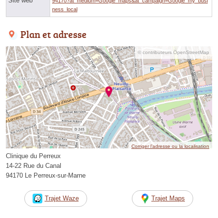
Site web
94170?at_medium=Google_maps&at_campaign=Google_my_busi
ness_local
Plan et adresse
© contributeurs OpenStreetMap
Corriger l’adresse ou la localisation
Clinique du Perreux
14-22 Rue du Canal
94170 Le Perreux-sur-Marne
Trajet Waze
Trajet Maps