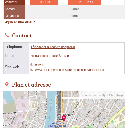
Vendredi
9h - 12h
13h - 16h30
Samedi
Fermé
Dimanche
Fermé
Signaler une erreur
Contact
Téléphone
Téléphoner au centre hospitalier
Email
francoise.cotelleⓐchiv.fr
chiv.fr
Site web
www.cidj.com/metiers/aide-medico-psychologique
Plan et adresse
© contributeurs OpenStreetMap