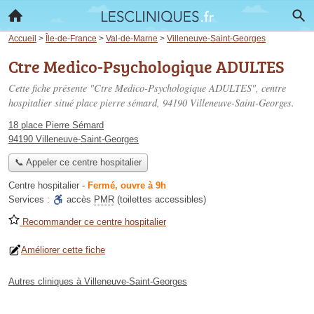
Accueil
>
Île-de-France
>
Val-de-Marne
>
Villeneuve-Saint-Georges
Ctre Medico-Psychologique ADULTES
Cette fiche présente "Ctre Medico-Psychologique ADULTES", centre
hospitalier situé
place pierre sémard
, 94190 Villeneuve-Saint-Georges.
18 place Pierre Sémard
94190 Villeneuve-Saint-Georges
📞 Appeler ce centre hospitalier
Centre hospitalier
-
Fermé, ouvre à 9h
Services :
accès
PMR
(toilettes accessibles)
Recommander ce centre hospitalier
Améliorer cette fiche
Autres cliniques à Villeneuve-Saint-Georges