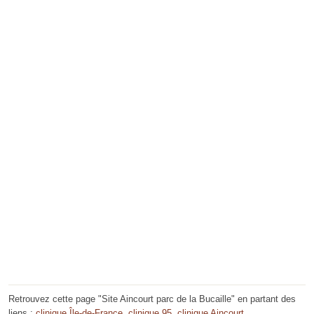
Retrouvez cette page "Site Aincourt parc de la Bucaille" en partant des
liens :
clinique Île-de-France
,
clinique 95
,
clinique Aincourt
.