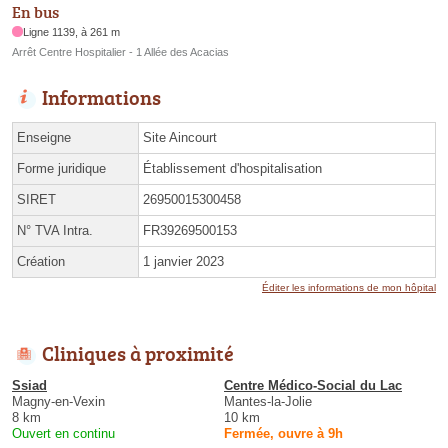
En bus
Ligne 1139, à 261 m
Arrêt Centre Hospitalier - 1 Allée des Acacias
Informations
Enseigne
Site Aincourt
Forme juridique
Établissement d'hospitalisation
SIRET
26950015300458
N° TVA Intra.
FR39269500153
Création
1 janvier 2023
Éditer les informations de mon hôpital
Cliniques à proximité
Ssiad
Centre Médico-Social du Lac
Magny-en-Vexin
Mantes-la-Jolie
8 km
10 km
Ouvert en continu
Fermée, ouvre à 9h