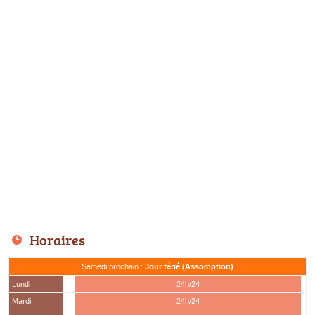
Horaires
Samedi prochain :
Jour férié (Assomption)
Lundi
24h/24
Mardi
24h/24