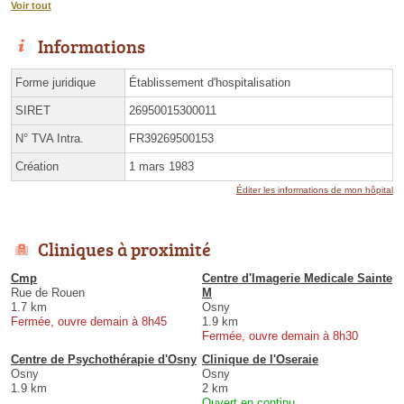
Voir tout
Informations
Forme juridique
Établissement d'hospitalisation
SIRET
26950015300011
N° TVA Intra.
FR39269500153
Création
1 mars 1983
Éditer les informations de mon hôpital
Cliniques à proximité
Cmp
Centre d'Imagerie Medicale Sainte
Rue de Rouen
M
1.7 km
Osny
Fermée, ouvre demain à 8h45
1.9 km
Fermée, ouvre demain à 8h30
Centre de Psychothérapie d'Osny
Clinique de l'Oseraie
Osny
Osny
1.9 km
2 km
Ouvert en continu