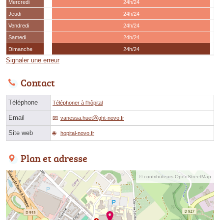
Mercredi
24h/24
Jeudi
24h/24
Vendredi
24h/24
Samedi
24h/24
Dimanche
24h/24
Signaler une erreur
Contact
Téléphone
Téléphoner à l'hôpital
Email
vanessa.huetⓐght-novo.fr
Site web
hopital-novo.fr
Plan et adresse
© contributeurs OpenStreetMap