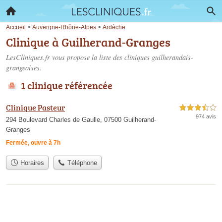
Accueil
>
Auvergne-Rhône-Alpes
>
Ardèche
Clinique à Guilherand-Granges
LesCliniques.fr vous propose la liste des
cliniques guilherandais-
grangeoises
.
1 clinique référencée
Clinique Pasteur
3,5 étoiles sur 5
974 avis
294 Boulevard Charles de Gaulle, 07500 Guilherand-
Granges
Fermée, ouvre à 7h
Horaires
Téléphone