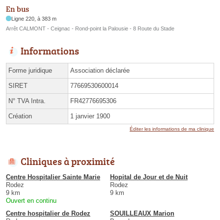
En bus
Ligne 220, à 383 m
Arrêt CALMONT - Ceignac - Rond-point la Palousie - 8 Route du Stade
Informations
Forme juridique
Association déclarée
SIRET
77669530600014
N° TVA Intra.
FR42776695306
Création
1 janvier 1900
Éditer les informations de ma clinique
Cliniques à proximité
Centre Hospitalier Sainte Marie
Hopital de Jour et de Nuit
Rodez
Rodez
9 km
9 km
Ouvert en continu
Centre hospitalier de Rodez
SOUILLEAUX Marion