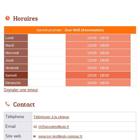
Horaires
Samedi prochain :
Jour férié (Assomption)
Lundi
12h30 - 18h30
Mardi
12h30 - 18h30
Mercredi
12h30 - 18h30
Jeudi
12h30 - 18h30
Vendredi
12h30 - 18h30
Samedi
12h30 - 18h30
Dimanche
12h30 - 18h30
Signaler une erreur
Contact
Téléphone
Téléphoner à la clinique
Email
rhⓐassolestilleuls.fr
Site web
www.ssr-lestilleuls-ceignac.fr