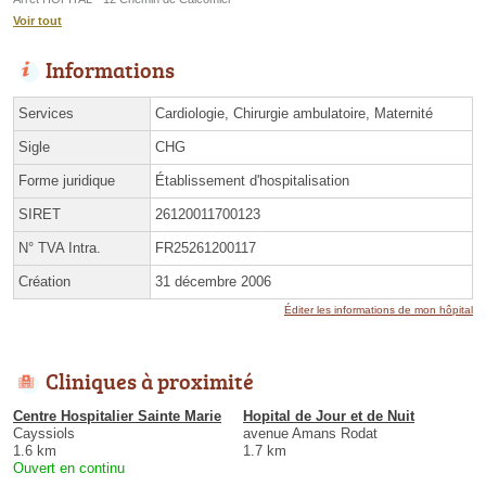
Voir tout
Informations
Services
Cardiologie, Chirurgie ambulatoire, Maternité
Sigle
CHG
Forme juridique
Établissement d'hospitalisation
SIRET
26120011700123
N° TVA Intra.
FR25261200117
Création
31 décembre 2006
Éditer les informations de mon hôpital
Cliniques à proximité
Centre Hospitalier Sainte Marie
Hopital de Jour et de Nuit
Cayssiols
avenue Amans Rodat
1.6 km
1.7 km
Ouvert en continu