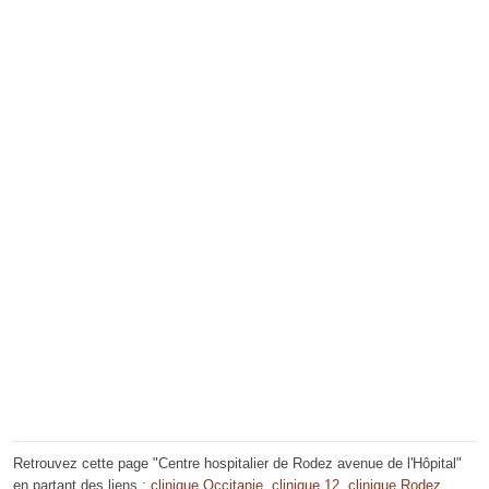
Retrouvez cette page "Centre hospitalier de Rodez avenue de l'Hôpital"
en partant des liens :
clinique Occitanie
,
clinique 12
,
clinique Rodez
.