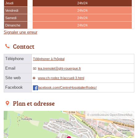
Jeudi
24h/24
Vendredi
24h/24
Samedi
24h/24
Dimanche
24h/24
Signaler une erreur
Contact
Téléphone
Téléphoner à l'hôpital
Email
lea.tremoletⓐght-rouergue.fr
Site web
www.ch-rodez.fr/accueil-3.html
Facebook
facebook.com/CentreHospitalierRodez/
Plan et adresse
© contributeurs OpenStreetMap