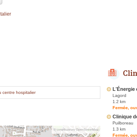
alier
Cli
L'Énergie
 centre hospitalier
Lagord
1.2 km
Fermée, ouv
Clinique d
Puilboreau
1.3 km
© contributeurs OpenStreetMap
Fermée, ouv