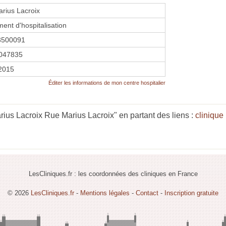
arius Lacroix
ment d'hospitalisation
3500091
047835
 2015
Éditer les informations de mon centre hospitalier
rius Lacroix Rue Marius Lacroix" en partant des liens :
clinique
LesCliniques.fr : les coordonnées des cliniques en France
© 2026
LesCliniques.fr
-
Mentions légales
-
Contact
-
Inscription gratuite