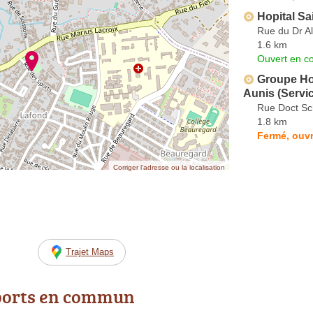
Hopital Sa
Rue du Dr Al
1.6 km
Ouvert en co
Groupe Hos
Aunis (Servi
Rue Doct Sc
1.8 km
Fermé, ouvr
Corriger l’adresse ou la localisation
Trajet Maps
ports en commun