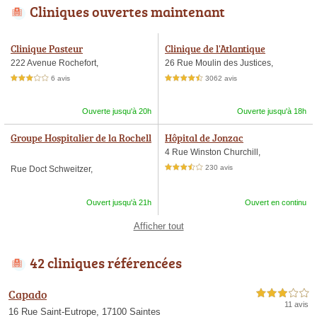
Cliniques ouvertes maintenant
Clinique Pasteur
Clinique de l'Atlantique
222 Avenue Rochefort,
26 Rue Moulin des Justices,
6 avis
3062 avis
3,0 étoiles sur 5
4,5 étoiles sur 5
Ouverte jusqu'à 20h
Ouverte jusqu'à 18h
Groupe Hospitalier de la Rochell
Hôpital de Jonzac
e - Ré - Aunis (Services Médicau
4 Rue Winston Churchill,
x)
230 avis
Rue Doct Schweitzer,
3,5 étoiles sur 5
Ouvert jusqu'à 21h
Ouvert en continu
Afficher tout
42 cliniques référencées
Capado
3,0 étoiles sur 5
11 avis
16 Rue Saint-Eutrope, 17100 Saintes