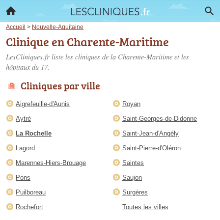
Accueil
>
Nouvelle-Aquitaine
Clinique en Charente-Maritime
LesCliniques.fr liste les
cliniques de la Charente-Maritime
et les
hôpitaux du 17.
Cliniques par ville
Aigrefeuille-d'Aunis
Royan
Aytré
Saint-Georges-de-Didonne
La Rochelle
Saint-Jean-d'Angély
Lagord
Saint-Pierre-d'Oléron
Marennes-Hiers-Brouage
Saintes
Pons
Saujon
Puilboreau
Surgères
Rochefort
Toutes les villes