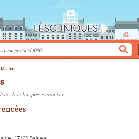
-Maritime
es
liste des
cliniques saintaises
.
érencées
trope, 17100 Saintes