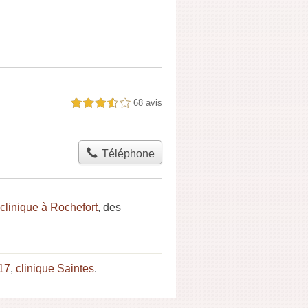
68 avis
3,5 étoiles sur 5
Téléphone
clinique à Rochefort
, des
 17
,
clinique Saintes
.